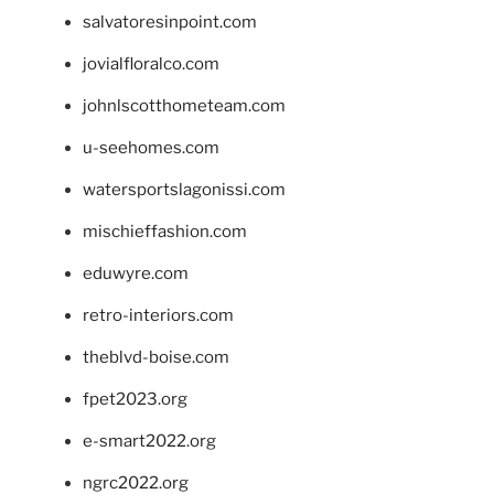
salvatoresinpoint.com
jovialfloralco.com
johnlscotthometeam.com
u-seehomes.com
watersportslagonissi.com
mischieffashion.com
eduwyre.com
retro-interiors.com
theblvd-boise.com
fpet2023.org
e-smart2022.org
ngrc2022.org