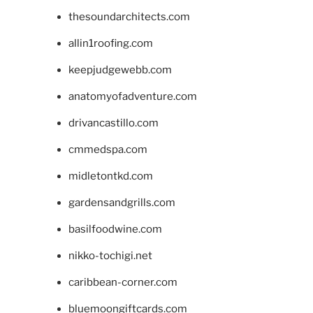
thesoundarchitects.com
allin1roofing.com
keepjudgewebb.com
anatomyofadventure.com
drivancastillo.com
cmmedspa.com
midletontkd.com
gardensandgrills.com
basilfoodwine.com
nikko-tochigi.net
caribbean-corner.com
bluemoongiftcards.com