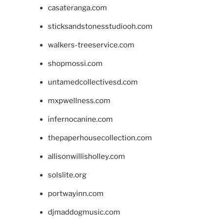
casateranga.com
sticksandstonesstudiooh.com
walkers-treeservice.com
shopmossi.com
untamedcollectivesd.com
mxpwellness.com
infernocanine.com
thepaperhousecollection.com
allisonwillisholley.com
solslite.org
portwayinn.com
djmaddogmusic.com