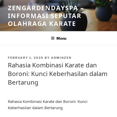
Skip
ZENGARDENDAYSPA –
to
INFORMASI SEPUTAR
content
OLAHRAGA KARATE
Menu
POSTED
FEBRUARY 1, 2025
BY
ADMINZEN
ON
Rahasia Kombinasi Karate dan
Boroni: Kunci Keberhasilan dalam
Bertarung
Rahasia Kombinasi Karate dan Boroni: Kunci
Keberhasilan dalam Bertarung