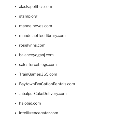
alaskapolitics.com
stsmp.org
manoelneves.com
mandelaeffectlibrary.com
roselynns.com
balanceyoganj.com
salesforceblogs.com
TrainGames365.com
BaytownEvaCationRentals.com
JabalpurCakeDelivery.com
halobjd.com
intelligenceqatar.com