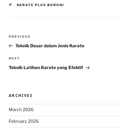
TAGS
KARATE PLUS BORONI
Post
Previous
PREVIOUS
navigation
Post
Teknik Dasar dalam Jenis Karate
Next
NEXT
Post
Teknik Latihan Karate yang Efektif
ARCHIVES
March 2026
February 2026