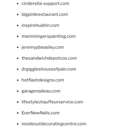
cinderella-support.com
bigpinkrestaurant.com
inspirehuahin.com
memmingerspainting.com
jeremypbeasley.com
thesandwichdepotcos.com
drgiggleshouseofpain.com
hotflashdesigns.com
garagenadeau.com
lifestylechauffeurservice.com
EverNewNails.com
insideoutdecoratingcentre.com