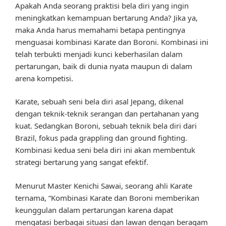
Apakah Anda seorang praktisi bela diri yang ingin
meningkatkan kemampuan bertarung Anda? Jika ya,
maka Anda harus memahami betapa pentingnya
menguasai kombinasi Karate dan Boroni. Kombinasi ini
telah terbukti menjadi kunci keberhasilan dalam
pertarungan, baik di dunia nyata maupun di dalam
arena kompetisi.
Karate, sebuah seni bela diri asal Jepang, dikenal
dengan teknik-teknik serangan dan pertahanan yang
kuat. Sedangkan Boroni, sebuah teknik bela diri dari
Brazil, fokus pada grappling dan ground fighting.
Kombinasi kedua seni bela diri ini akan membentuk
strategi bertarung yang sangat efektif.
Menurut Master Kenichi Sawai, seorang ahli Karate
ternama, “Kombinasi Karate dan Boroni memberikan
keunggulan dalam pertarungan karena dapat
mengatasi berbagai situasi dan lawan dengan beragam