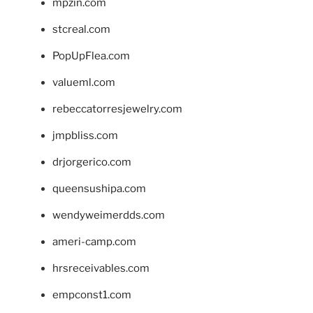
mpzin.com
stcreal.com
PopUpFlea.com
valueml.com
rebeccatorresjewelry.com
jmpbliss.com
drjorgerico.com
queensushipa.com
wendyweimerdds.com
ameri-camp.com
hrsreceivables.com
empconst1.com