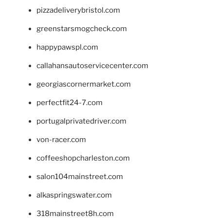
pizzadeliverybristol.com
greenstarsmogcheck.com
happypawspl.com
callahansautoservicecenter.com
georgiascornermarket.com
perfectfit24-7.com
portugalprivatedriver.com
von-racer.com
coffeeshopcharleston.com
salon104mainstreet.com
alkaspringswater.com
318mainstreet8h.com