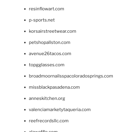
resinflowart.com
p-sports.net
korsairstreetwear.com
petshopallston.com
avenue26tacos.com
topgglasses.com
broadmoornailsspacoloradosprings.com
missblackpasadena.com
anneskitchen.org
valenciamarketytaqueria.com
reefrecordsllc.com
alawaffle.com