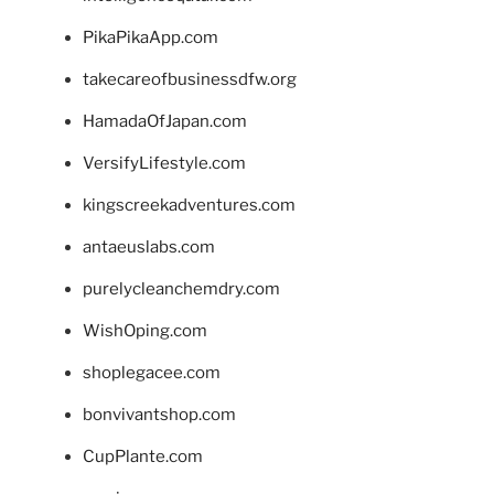
PikaPikaApp.com
takecareofbusinessdfw.org
HamadaOfJapan.com
VersifyLifestyle.com
kingscreekadventures.com
antaeuslabs.com
purelycleanchemdry.com
WishOping.com
shoplegacee.com
bonvivantshop.com
CupPlante.com