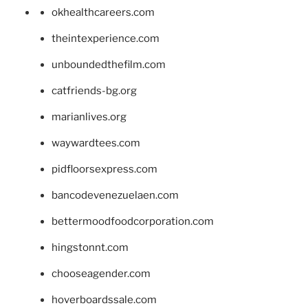
okhealthcareers.com
theintexperience.com
unboundedthefilm.com
catfriends-bg.org
marianlives.org
waywardtees.com
pidfloorsexpress.com
bancodevenezuelaen.com
bettermoodfoodcorporation.com
hingstonnt.com
chooseagender.com
hoverboardssale.com