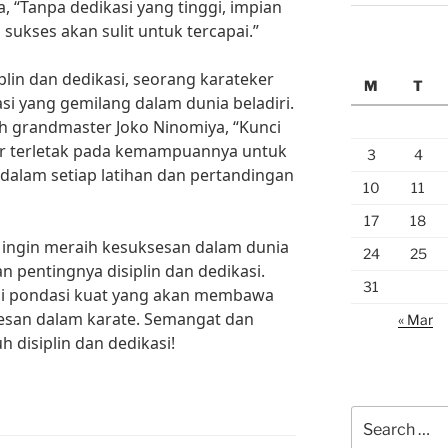
 “Tanpa dedikasi yang tinggi, impian
sukses akan sulit untuk tercapai.”
in dan dedikasi, seorang karateker
M
T
i yang gemilang dalam dunia beladiri.
h grandmaster Joko Ninomiya, “Kunci
r terletak pada kemampuannya untuk
3
4
 dalam setiap latihan dan pertandingan
10
11
17
18
g ingin meraih kesuksesan dalam dunia
24
25
n pentingnya disiplin dan dedikasi.
31
di pondasi kuat yang akan membawa
esan dalam karate. Semangat dan
« Mar
h disiplin dan dedikasi!
Search
for: