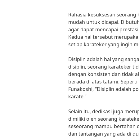
Rahasia kesuksesan seorang 
mudah untuk dicapai. Dibutuhk
agar dapat mencapai prestasi y
Kedua hal tersebut merupakan
setiap karateker yang ingin 
Disiplin adalah hal yang sang
disiplin, seorang karateker t
dengan konsisten dan tidak a
berada di atas tatami. Seperti
Funakoshi, “Disiplin adalah p
karate.”
Selain itu, dedikasi juga mer
dimiliki oleh seorang karatek
seseorang mampu bertahan d
dan tantangan yang ada di dun