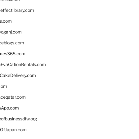
ffectlibrary.com
ns.com
yoganj.com
rceblogs.com
ames365.com
EvaCationRentals.com
rCakeDelivery.com
.com
enceqatar.com
aApp.com
eofbusinessdfw.org
OfJapan.com