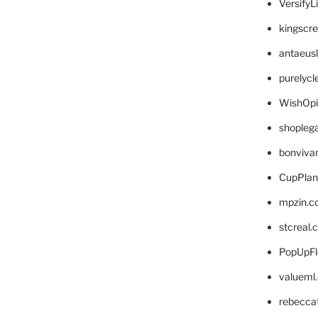
VersifyL
kingscr
antaeus
purelyc
WishOp
shopleg
bonviva
CupPlan
mpzin.c
stcreal.
PopUpFl
valueml
rebecca