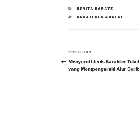
CATEGORIES
BERITA KARATE
TAGS
KARATEKER ADALAH
Post
Previous
PREVIOUS
navigation
Post
Menyoroti Jenis Karakter Toko
yang Mempengaruhi Alur Ceri