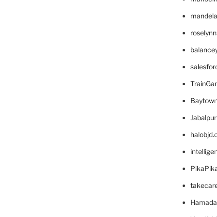
mandelae
roselyn
balance
salesfo
TrainG
Baytown
Jabalpu
halobjd
intellig
PikaPik
takecar
Hamada