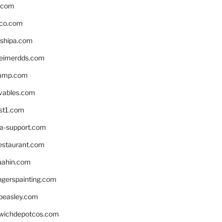
s.com
ico.com
shipa.com
eimerdds.com
camp.com
ivables.com
st1.com
la-support.com
estaurant.com
uahin.com
erspainting.com
beasley.com
wichdepotcos.com