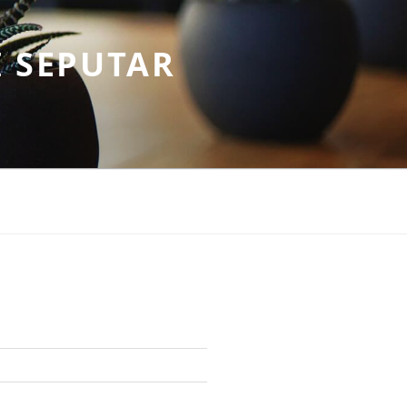
 SEPUTAR