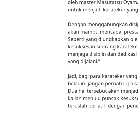
oleh master Masutatsu Oyama,
untuk menjadi karateker yang 
Dengan menggabungkan disipl
akan mampu mencapai prestas
Seperti yang diungkapkan ole
kesuksesan seorang karateke
menjaga disiplin dan dedikasi
yang dijalani.”
Jadi, bagi para karateker yan
beladiri, jangan pernah lupaka
Dua hal tersebut akan menja
kalian menuju puncak kesuks
teruslah berlatih dengan penu