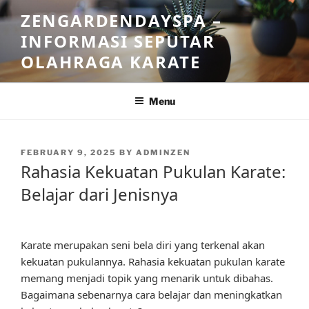
Skip
ZENGARDENDAYSPA –
to
INFORMASI SEPUTAR
content
OLAHRAGA KARATE
Menu
POSTED
FEBRUARY 9, 2025
BY
ADMINZEN
ON
Rahasia Kekuatan Pukulan Karate:
Belajar dari Jenisnya
Karate merupakan seni bela diri yang terkenal akan
kekuatan pukulannya. Rahasia kekuatan pukulan karate
memang menjadi topik yang menarik untuk dibahas.
Bagaimana sebenarnya cara belajar dan meningkatkan