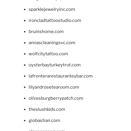
sparklejewelryinc.com
ironcladtattoostudio.com
bruinshome.com
annascleaningsvc.com
wolfcitytattoo.com
oysterbayturkeytrot.com
lafronterarestauranteybar.com
lilyandrosetearoom.com
olivesburgberrypatch.com
theslushkids.com
giobastian.com