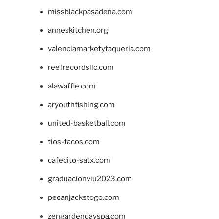
missblackpasadena.com
anneskitchen.org
valenciamarketytaqueria.com
reefrecordsllc.com
alawaffle.com
aryouthfishing.com
united-basketball.com
tios-tacos.com
cafecito-satx.com
graduacionviu2023.com
pecanjackstogo.com
zengardendayspa.com