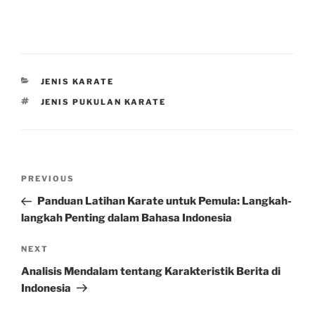
CATEGORIES
JENIS KARATE
TAGS
JENIS PUKULAN KARATE
Post
Previous
PREVIOUS
navigation
Post
Panduan Latihan Karate untuk Pemula: Langkah-
langkah Penting dalam Bahasa Indonesia
Next
NEXT
Post
Analisis Mendalam tentang Karakteristik Berita di
Indonesia