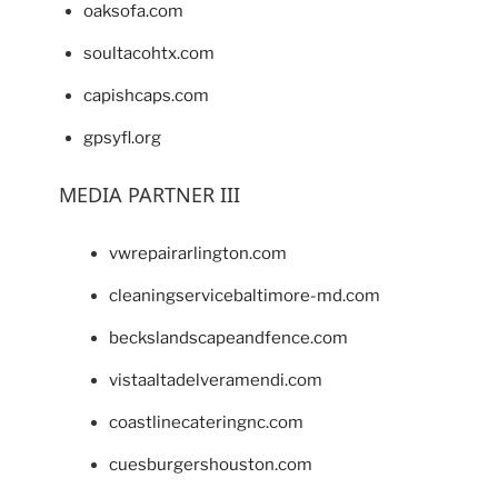
oaksofa.com
soultacohtx.com
capishcaps.com
gpsyfl.org
MEDIA PARTNER III
vwrepairarlington.com
cleaningservicebaltimore-md.com
beckslandscapeandfence.com
vistaaltadelveramendi.com
coastlinecateringnc.com
cuesburgershouston.com