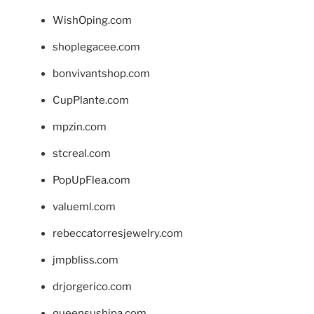
WishOping.com
shoplegacee.com
bonvivantshop.com
CupPlante.com
mpzin.com
stcreal.com
PopUpFlea.com
valueml.com
rebeccatorresjewelry.com
jmpbliss.com
drjorgerico.com
queensushipa.com