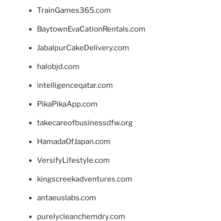
TrainGames365.com
BaytownEvaCationRentals.com
JabalpurCakeDelivery.com
halobjd.com
intelligenceqatar.com
PikaPikaApp.com
takecareofbusinessdfw.org
HamadaOfJapan.com
VersifyLifestyle.com
kingscreekadventures.com
antaeuslabs.com
purelycleanchemdry.com