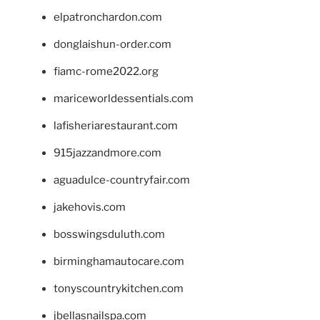
elpatronchardon.com
donglaishun-order.com
fiamc-rome2022.org
mariceworldessentials.com
lafisheriarestaurant.com
915jazzandmore.com
aguadulce-countryfair.com
jakehovis.com
bosswingsduluth.com
birminghamautocare.com
tonyscountrykitchen.com
jbellasnailspa.com