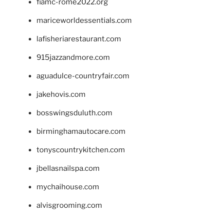
fiamc-rome2022.org
mariceworldessentials.com
lafisheriarestaurant.com
915jazzandmore.com
aguadulce-countryfair.com
jakehovis.com
bosswingsduluth.com
birminghamautocare.com
tonyscountrykitchen.com
jbellasnailspa.com
mychaihouse.com
alvisgrooming.com