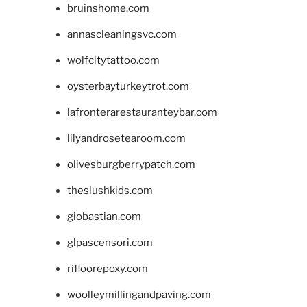
bruinshome.com
annascleaningsvc.com
wolfcitytattoo.com
oysterbayturkeytrot.com
lafronterarestauranteybar.com
lilyandrosetearoom.com
olivesburgberrypatch.com
theslushkids.com
giobastian.com
glpascensori.com
rifloorepoxy.com
woolleymillingandpaving.com