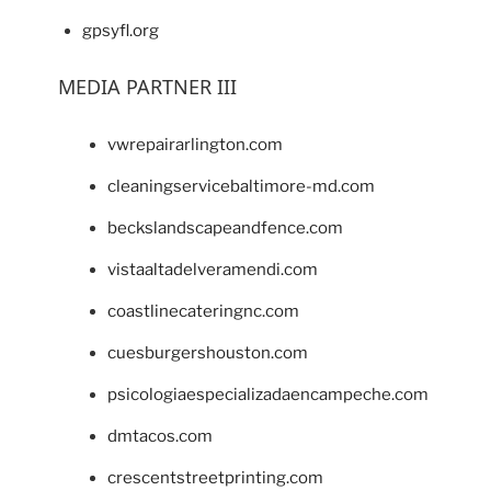
gpsyfl.org
MEDIA PARTNER III
vwrepairarlington.com
cleaningservicebaltimore-md.com
beckslandscapeandfence.com
vistaaltadelveramendi.com
coastlinecateringnc.com
cuesburgershouston.com
psicologiaespecializadaencampeche.com
dmtacos.com
crescentstreetprinting.com