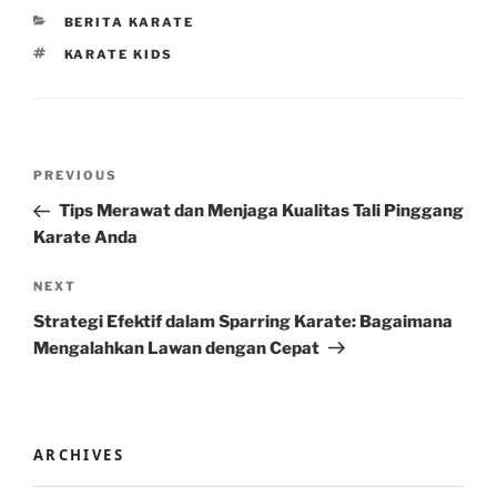
CATEGORIES
BERITA KARATE
TAGS
KARATE KIDS
Post
Previous
PREVIOUS
navigation
Post
Tips Merawat dan Menjaga Kualitas Tali Pinggang
Karate Anda
Next
NEXT
Post
Strategi Efektif dalam Sparring Karate: Bagaimana
Mengalahkan Lawan dengan Cepat
ARCHIVES