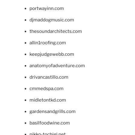
portwayinn.com
djmaddogmusic.com
thesoundarchitects.com
allin1roofing.com
keepjudgewebb.com
anatomyofadventure.com
drivancastillo.com
cmmedspa.com
midletontkd.com
gardensandgrills.com
basilfoodwine.com
nikko-tochigi.net