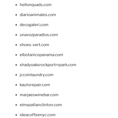
hellonquads.com
diarioanimales.com
decogaleri.com
unavozparadios.com
shoes-vert.com
elbotanicopanama.com
shadyoaksrockportrvpark.com
jccoinlaundry.com
kautorepair.com
marjaeswinebar.com
elmazatlanclinton.com
ideacoffeenyc.com