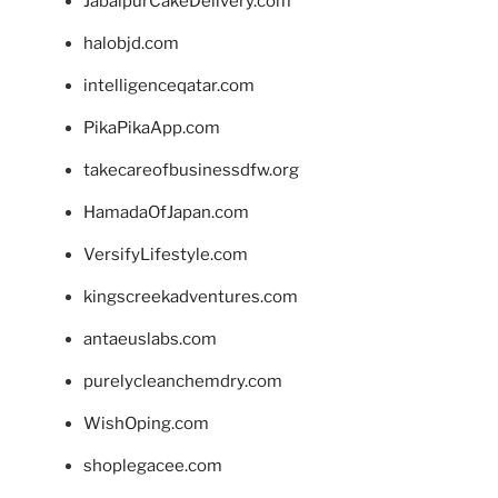
JabalpurCakeDelivery.com
halobjd.com
intelligenceqatar.com
PikaPikaApp.com
takecareofbusinessdfw.org
HamadaOfJapan.com
VersifyLifestyle.com
kingscreekadventures.com
antaeuslabs.com
purelycleanchemdry.com
WishOping.com
shoplegacee.com