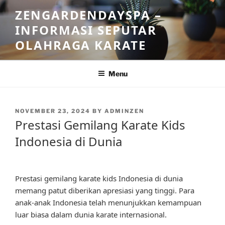
Skip
ZENGARDENDAYSPA –
to
INFORMASI SEPUTAR
content
OLAHRAGA KARATE
Menu
POSTED
NOVEMBER 23, 2024
BY
ADMINZEN
ON
Prestasi Gemilang Karate Kids
Indonesia di Dunia
Prestasi gemilang karate kids Indonesia di dunia
memang patut diberikan apresiasi yang tinggi. Para
anak-anak Indonesia telah menunjukkan kemampuan
luar biasa dalam dunia karate internasional.