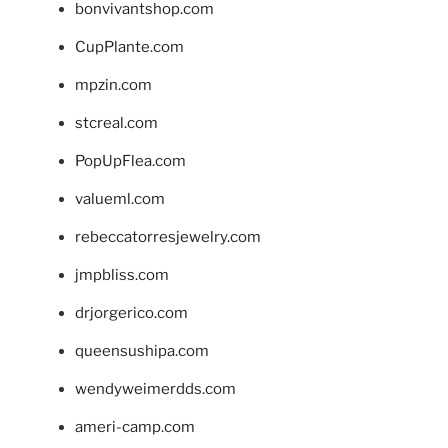
bonvivantshop.com
CupPlante.com
mpzin.com
stcreal.com
PopUpFlea.com
valueml.com
rebeccatorresjewelry.com
jmpbliss.com
drjorgerico.com
queensushipa.com
wendyweimerdds.com
ameri-camp.com