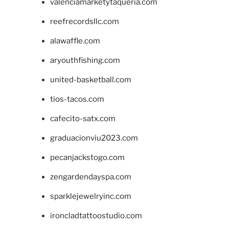
valenciamarketytaqueria.com
reefrecordsllc.com
alawaffle.com
aryouthfishing.com
united-basketball.com
tios-tacos.com
cafecito-satx.com
graduacionviu2023.com
pecanjackstogo.com
zengardendayspa.com
sparklejewelryinc.com
ironcladtattoostudio.com