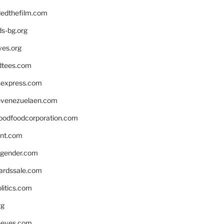
edthefilm.com
ds-bg.org
ves.org
tees.com
rsexpress.com
venezuelaen.com
oodfoodcorporation.com
nnt.com
gender.com
ardssale.com
litics.com
rg
neves.com