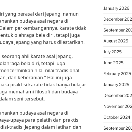
January 2026
ri yang berasal dari Jepang, namun
December 20
hankan budaya asal negara di
 Dalam perkembangannya, karate tidak
September 20
ntuk olahraga bela diri, tetapi juga
August 2025
udaya Jepang yang harus dilestarikan.
July 2025
seorang ahli karate asal Jepang,
June 2025
lahraga bela diri, tetapi juga
encerminkan nilai-nilai tradisional
February 2025
ran, dan keberanian.” Hal ini juga
ara praktisi karate tidak hanya belajar
January 2025
i juga memahami filosofi dan budaya
December 20
dalam seni tersebut.
November 20
hankan budaya asal negara di
October 2024
paya-upaya para pelatih dan praktisi
disi-tradisi Jepang dalam latihan dan
September 20