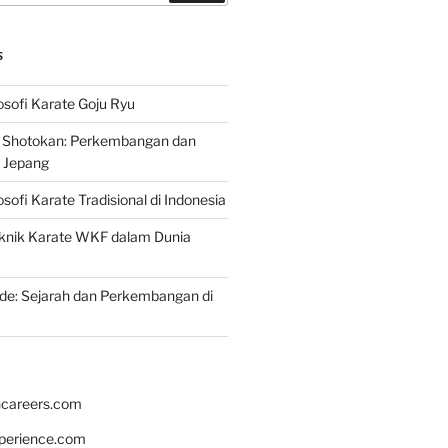
S
osofi Karate Goju Ryu
e Shotokan: Perkembangan dan
i Jepang
osofi Karate Tradisional di Indonesia
knik Karate WKF dalam Dunia
de: Sejarah dan Perkembangan di
hcareers.com
xperience.com