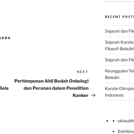
RECENT POST
Sejarah dan Fil
EGARA
Sejarah Karat
Filosofi Beladir
Sejarah dan Fil
Keunggulan Te
NEXT
Next
Beladiri
Post
Perhimpunan Ahli Bedah Onkologi
Bela
dan Peranan dalam Penelitian
Karate Olimpia
Indonesia
Kanker
okhealt
theinte