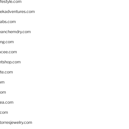
ifestyle.com
eekadventures.com
labs.com
leanchemdry.com
ing.com
acee.com
ntshop.com
te.com
om
com
ea.com
.com
torresjewelry.com