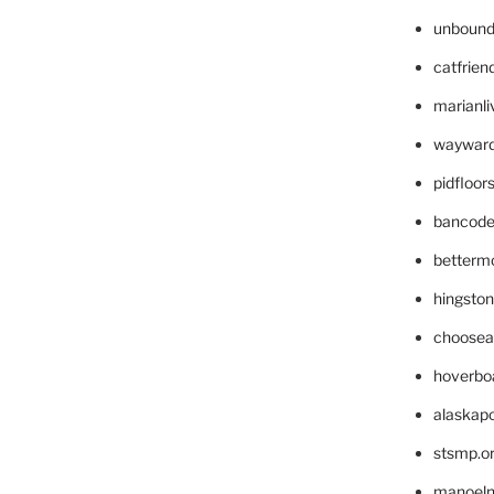
unbound
catfrien
marianli
wayward
pidfloo
bancode
betterm
hingsto
choosea
hoverbo
alaskapo
stsmp.o
manoel