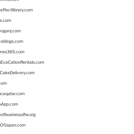
ffectlibrary.com
ns.com
yoganj.com
rceblogs.com
ames365.com
EvaCationRentals.com
rCakeDelivery.com
.com
enceqatar.com
aApp.com
eofbusinessdfw.org
OfJapan.com