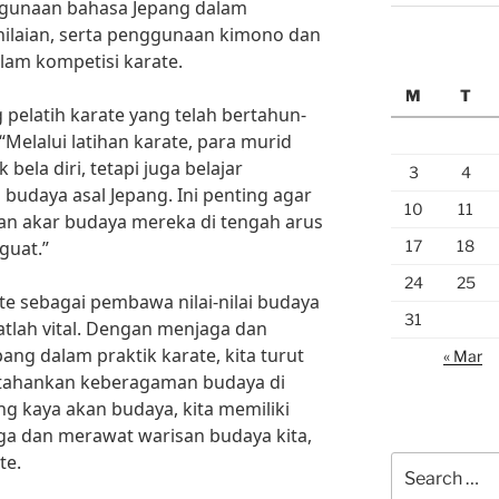
ggunaan bahasa Jepang dalam
nilaian, serta penggunaan kimono dan
lam kompetisi karate.
M
T
pelatih karate yang telah bertahun-
“Melalui latihan karate, para murid
 bela diri, tetapi juga belajar
3
4
budaya asal Jepang. Ini penting agar
10
11
an akar budaya mereka di tengah arus
17
18
guat.”
24
25
te sebagai pembawa nilai-nilai budaya
31
atlah vital. Dengan menjaga dan
epang dalam praktik karate, kita turut
« Mar
tahankan keberagaman budaya di
ng kaya akan budaya, kita memiliki
a dan merawat warisan budaya kita,
te.
Search
for: