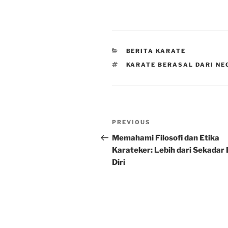
CATEGORIES
BERITA KARATE
TAGS
KARATE BERASAL DARI N
Post
Previous
PREVIOUS
navigation
Post
Memahami Filosofi dan Etika
Karateker: Lebih dari Sekadar 
Diri