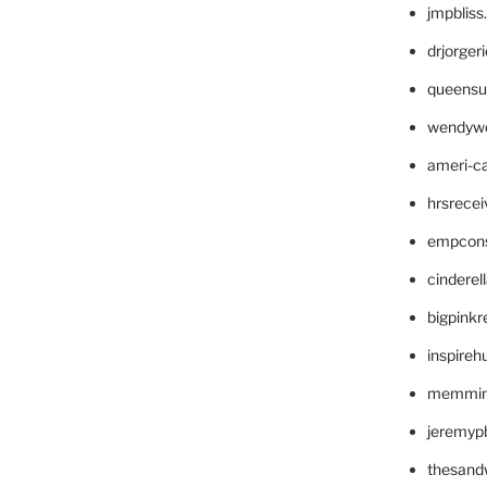
jmpblis
drjorger
queensu
wendyw
ameri-
hrsrece
empcon
cinderel
bigpinkr
inspireh
memming
jeremyp
thesand