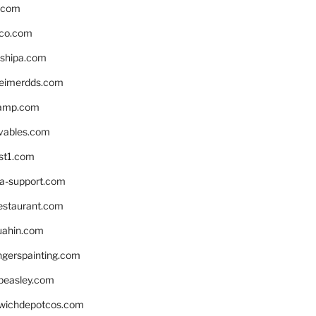
s.com
ico.com
shipa.com
eimerdds.com
camp.com
ivables.com
st1.com
la-support.com
estaurant.com
uahin.com
erspainting.com
beasley.com
wichdepotcos.com