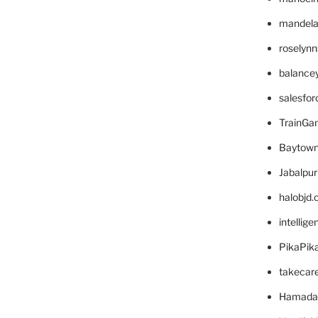
mandelae
roselyn
balance
salesfo
TrainG
Baytown
Jabalpu
halobjd
intellig
PikaPik
takecar
Hamada