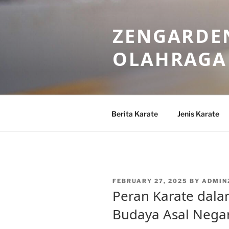
Skip
to
ZENGARDEN
content
OLAHRAGA
Berita Karate
Jenis Karate
POSTED
FEBRUARY 27, 2025
BY
ADMIN
ON
Peran Karate da
Budaya Asal Negar