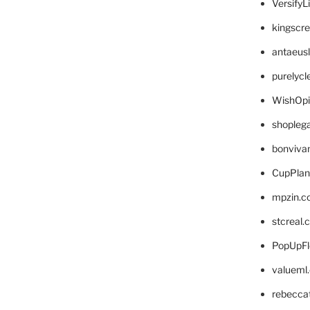
VersifyL
kingscr
antaeus
purelyc
WishOp
shopleg
bonviva
CupPlan
mpzin.c
stcreal.
PopUpFl
valueml
rebecca