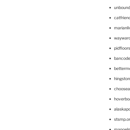
unbound
catfrien
marianli
wayward
pidfloo
bancode
betterm
hingsto
choosea
hoverbo
alaskapo
stsmp.o
manoel