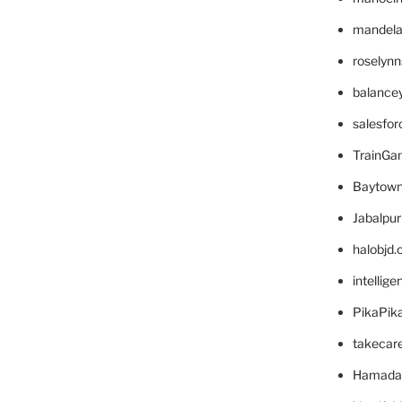
mandelae
roselyn
balance
salesfo
TrainG
Baytown
Jabalpu
halobjd
intellig
PikaPik
takecar
Hamada