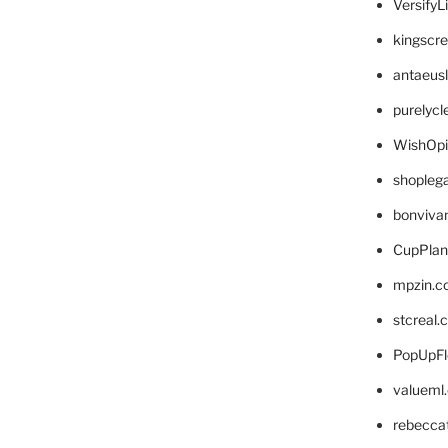
VersifyL
kingscr
antaeus
purelyc
WishOp
shopleg
bonviva
CupPlan
mpzin.c
stcreal.
PopUpFl
valueml
rebecca