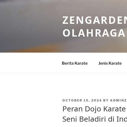
Skip
to
ZENGARDEN
content
OLAHRAGA
Berita Karate
Jenis Karate
POSTED
OCTOBER 15, 2024
BY
ADMINZ
ON
Peran Dojo Karat
Seni Beladiri di I