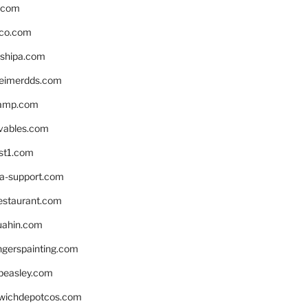
s.com
ico.com
shipa.com
eimerdds.com
camp.com
ivables.com
st1.com
la-support.com
estaurant.com
uahin.com
erspainting.com
beasley.com
wichdepotcos.com