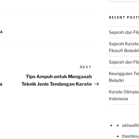
RECENT POST
Sejarah dan Fil
IA
Sejarah Karat
Filosofi Beladir
Sejarah dan Fil
NEXT
Next
Keunggulan Te
Post
Tips Ampuh untuk Mengasah
Beladiri
a
Teknik Jenis Tendangan Karate
Karate Olimpia
Indonesia
okhealt
theinte