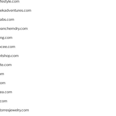
ifestyle.com
eekadventures.com
labs.com
leanchemdry.com
ing.com
acee.com
ntshop.com
te.com
om
com
ea.com
.com
torresjewelry.com