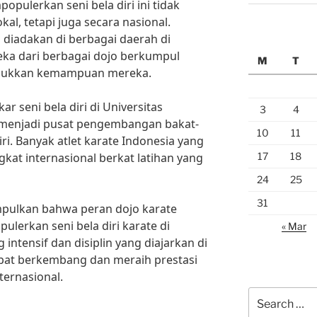
pulerkan seni bela diri ini tidak
kal, tetapi juga secara nasional.
diadakan di berbagai daerah di
eka dari berbagai dojo berkumpul
M
T
njukkan kemampuan mereka.
r seni bela diri di Universitas
3
4
h menjadi pusat pengembangan bakat-
10
11
ri. Banyak atlet karate Indonesia yang
17
18
ngkat internasional berkat latihan yang
24
25
31
mpulkan bahwa peran dojo karate
lerkan seni bela diri karate di
« Mar
 intensif dan disiplin yang diajarkan di
apat berkembang dan meraih prestasi
ternasional.
Search
for: