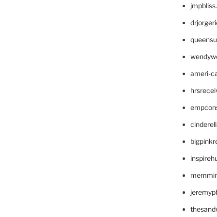
jmpblis
drjorger
queensu
wendyw
ameri-
hrsrece
empcon
cinderel
bigpinkr
inspireh
memming
jeremyp
thesand