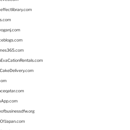
ffectlibrary.com
ns.com
yoganj.com
rceblogs.com
ames365.com
EvaCationRentals.com
rCakeDelivery.com
.com
enceqatar.com
aApp.com
eofbusinessdfw.org
OfJapan.com