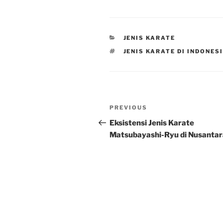
CATEGORIES
JENIS KARATE
TAGS
JENIS KARATE DI INDONES
Post
Previous
PREVIOUS
navigation
Post
Eksistensi Jenis Karate
Matsubayashi-Ryu di Nusantar