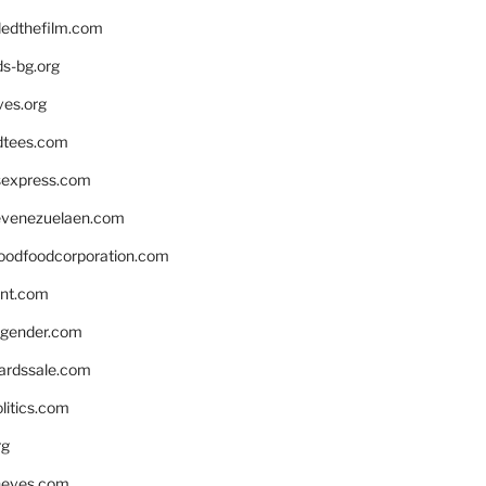
edthefilm.com
ds-bg.org
ves.org
tees.com
rsexpress.com
venezuelaen.com
oodfoodcorporation.com
nnt.com
gender.com
ardssale.com
litics.com
rg
neves.com