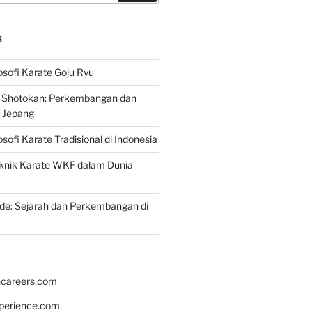
S
osofi Karate Goju Ryu
e Shotokan: Perkembangan dan
i Jepang
osofi Karate Tradisional di Indonesia
knik Karate WKF dalam Dunia
de: Sejarah dan Perkembangan di
hcareers.com
xperience.com