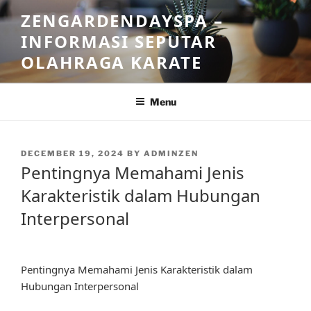
Skip
ZENGARDENDAYSPA –
to
INFORMASI SEPUTAR
content
OLAHRAGA KARATE
Menu
POSTED
DECEMBER 19, 2024
BY
ADMINZEN
ON
Pentingnya Memahami Jenis
Karakteristik dalam Hubungan
Interpersonal
Pentingnya Memahami Jenis Karakteristik dalam
Hubungan Interpersonal