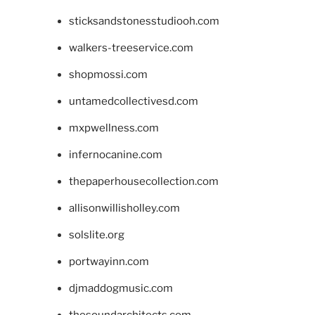
sticksandstonesstudiooh.com
walkers-treeservice.com
shopmossi.com
untamedcollectivesd.com
mxpwellness.com
infernocanine.com
thepaperhousecollection.com
allisonwillisholley.com
solslite.org
portwayinn.com
djmaddogmusic.com
thesoundarchitects.com