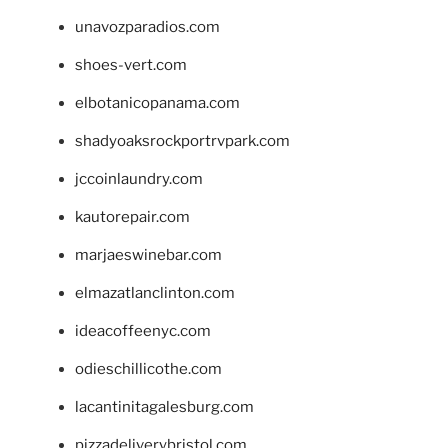
unavozparadios.com
shoes-vert.com
elbotanicopanama.com
shadyoaksrockportrvpark.com
jccoinlaundry.com
kautorepair.com
marjaeswinebar.com
elmazatlanclinton.com
ideacoffeenyc.com
odieschillicothe.com
lacantinitagalesburg.com
pizzadeliverybristol.com