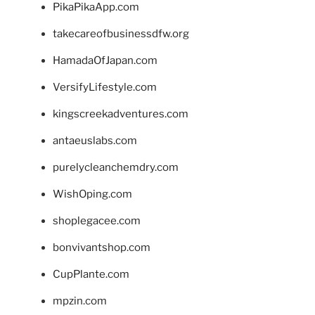
PikaPikaApp.com
takecareofbusinessdfw.org
HamadaOfJapan.com
VersifyLifestyle.com
kingscreekadventures.com
antaeuslabs.com
purelycleanchemdry.com
WishOping.com
shoplegacee.com
bonvivantshop.com
CupPlante.com
mpzin.com