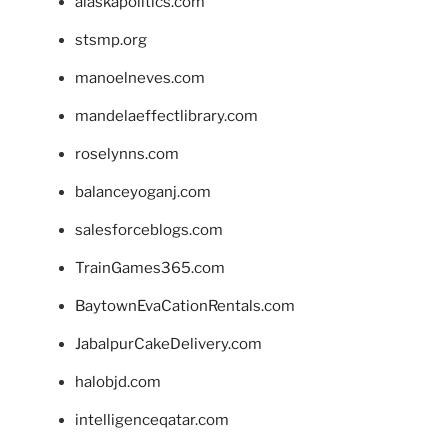
alaskapolitics.com
stsmp.org
manoelneves.com
mandelaeffectlibrary.com
roselynns.com
balanceyoganj.com
salesforceblogs.com
TrainGames365.com
BaytownEvaCationRentals.com
JabalpurCakeDelivery.com
halobjd.com
intelligenceqatar.com