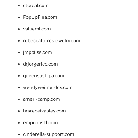
stcreal.com
PopUpFlea.com
valueml.com
rebeccatorresjewelry.com
jmpbliss.com
drjorgerico.com
queensushipa.com
wendyweimerdds.com
ameri-camp.com
hrsreceivables.com
empconst1.com
cinderella-support.com