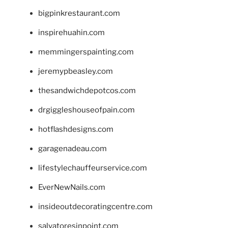
bigpinkrestaurant.com
inspirehuahin.com
memmingerspainting.com
jeremypbeasley.com
thesandwichdepotcos.com
drgiggleshouseofpain.com
hotflashdesigns.com
garagenadeau.com
lifestylechauffeurservice.com
EverNewNails.com
insideoutdecoratingcentre.com
salvatoresinpoint.com