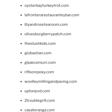
oysterbayturkeytrot.com
lafronterarestauranteybar.com
lilyandrosetearoom.com
olivesburgberrypatch.com
theslushkids.com
giobastian.com
glpascensori.com
rifloorepoxy.com
woolleymillingandpaving.com
uptonpvd.com
2troublegrill.com
casateranga.com