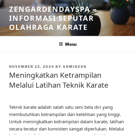
Skip
ZENGARDENDAYSPA –
to
INFORMASI SEPUTAR
content
OLAHRAGA KARATE
Menu
POSTED
NOVEMBER 22, 2024
BY
ADMINZEN
ON
Meningkatkan Ketrampilan
Melalui Latihan Teknik Karate
Teknik karate adalah salah satu seni bela diri yang
membutuhkan ketrampilan dan ketelitian yang tinggi.
Untuk meningkatkan ketrampilan dalam karate, latihan
secara teratur dan konsisten sangat diperlukan. Melalui