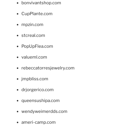
bonvivantshop.com
CupPlante.com
mpzin.com
stcreal.com
PopUpFlea.com
valueml.com
rebeccatorresjewelry.com
jmpbliss.com
drjorgerico.com
queensushipa.com
wendyweimerdds.com
ameri-camp.com