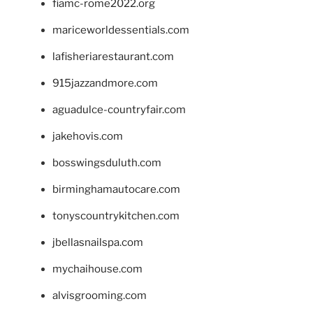
fiamc-rome2022.org
mariceworldessentials.com
lafisheriarestaurant.com
915jazzandmore.com
aguadulce-countryfair.com
jakehovis.com
bosswingsduluth.com
birminghamautocare.com
tonyscountrykitchen.com
jbellasnailspa.com
mychaihouse.com
alvisgrooming.com