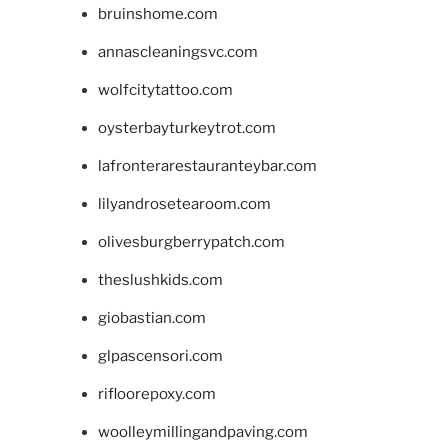
bruinshome.com
annascleaningsvc.com
wolfcitytattoo.com
oysterbayturkeytrot.com
lafronterarestauranteybar.com
lilyandrosetearoom.com
olivesburgberrypatch.com
theslushkids.com
giobastian.com
glpascensori.com
rifloorepoxy.com
woolleymillingandpaving.com