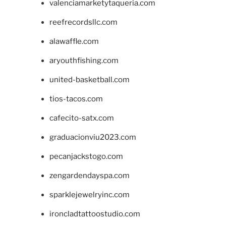
valenciamarketytaqueria.com
reefrecordsllc.com
alawaffle.com
aryouthfishing.com
united-basketball.com
tios-tacos.com
cafecito-satx.com
graduacionviu2023.com
pecanjackstogo.com
zengardendayspa.com
sparklejewelryinc.com
ironcladtattoostudio.com