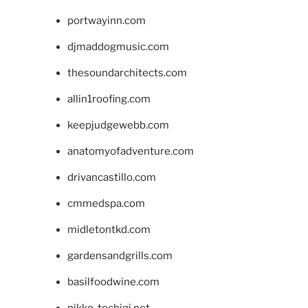
portwayinn.com
djmaddogmusic.com
thesoundarchitects.com
allin1roofing.com
keepjudgewebb.com
anatomyofadventure.com
drivancastillo.com
cmmedspa.com
midletontkd.com
gardensandgrills.com
basilfoodwine.com
nikko-tochigi.net