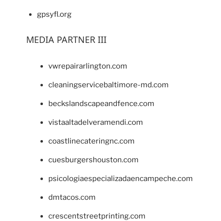
gpsyfl.org
MEDIA PARTNER III
vwrepairarlington.com
cleaningservicebaltimore-md.com
beckslandscapeandfence.com
vistaaltadelveramendi.com
coastlinecateringnc.com
cuesburgershouston.com
psicologiaespecializadaencampeche.com
dmtacos.com
crescentstreetprinting.com