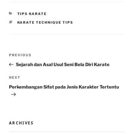
CATEGORIES
TIPS KARATE
TAGS
KARATE TECHNIQUE TIPS
Post
Previous
PREVIOUS
navigation
Post
Sejarah dan Asal Usul Seni Bela Diri Karate
Next
NEXT
Post
Perkembangan Sifat pada Jenis Karakter Tertentu
ARCHIVES