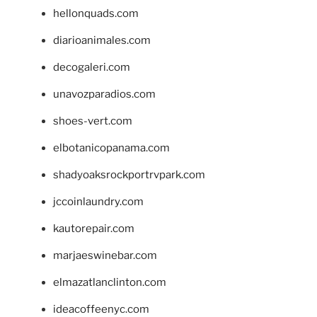
hellonquads.com
diarioanimales.com
decogaleri.com
unavozparadios.com
shoes-vert.com
elbotanicopanama.com
shadyoaksrockportrvpark.com
jccoinlaundry.com
kautorepair.com
marjaeswinebar.com
elmazatlanclinton.com
ideacoffeenyc.com