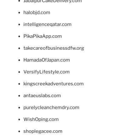
JabalpurCakeDelivery.com
halobjd.com
intelligenceqatar.com
PikaPikaApp.com
takecareofbusinessdfw.org
HamadaOfJapan.com
VersifyLifestyle.com
kingscreekadventures.com
antaeuslabs.com
purelycleanchemdry.com
WishOping.com
shoplegacee.com