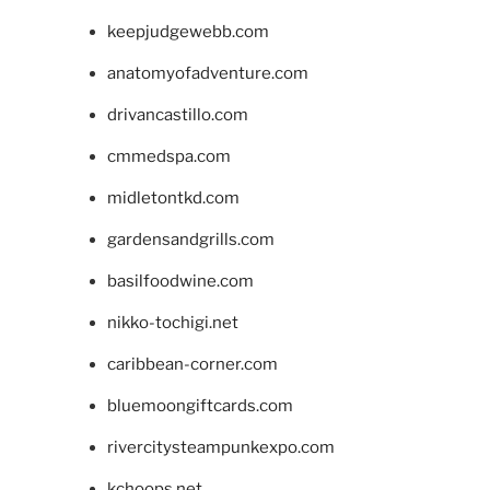
keepjudgewebb.com
anatomyofadventure.com
drivancastillo.com
cmmedspa.com
midletontkd.com
gardensandgrills.com
basilfoodwine.com
nikko-tochigi.net
caribbean-corner.com
bluemoongiftcards.com
rivercitysteampunkexpo.com
kchoops.net