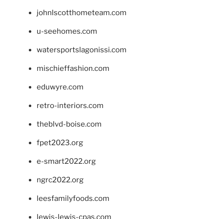
johnlscotthometeam.com
u-seehomes.com
watersportslagonissi.com
mischieffashion.com
eduwyre.com
retro-interiors.com
theblvd-boise.com
fpet2023.org
e-smart2022.org
ngrc2022.org
leesfamilyfoods.com
lewis-lewis-cpas.com