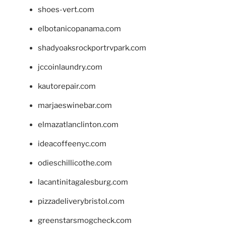
shoes-vert.com
elbotanicopanama.com
shadyoaksrockportrvpark.com
jccoinlaundry.com
kautorepair.com
marjaeswinebar.com
elmazatlanclinton.com
ideacoffeenyc.com
odieschillicothe.com
lacantinitagalesburg.com
pizzadeliverybristol.com
greenstarsmogcheck.com