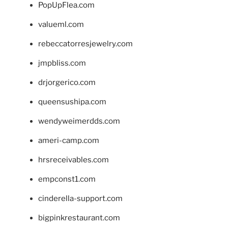
PopUpFlea.com
valueml.com
rebeccatorresjewelry.com
jmpbliss.com
drjorgerico.com
queensushipa.com
wendyweimerdds.com
ameri-camp.com
hrsreceivables.com
empconst1.com
cinderella-support.com
bigpinkrestaurant.com