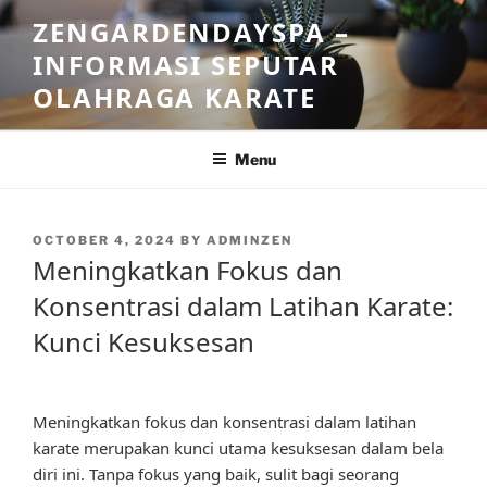
Skip
ZENGARDENDAYSPA –
to
INFORMASI SEPUTAR
content
OLAHRAGA KARATE
Menu
POSTED
OCTOBER 4, 2024
BY
ADMINZEN
ON
Meningkatkan Fokus dan
Konsentrasi dalam Latihan Karate:
Kunci Kesuksesan
Meningkatkan fokus dan konsentrasi dalam latihan
karate merupakan kunci utama kesuksesan dalam bela
diri ini. Tanpa fokus yang baik, sulit bagi seorang