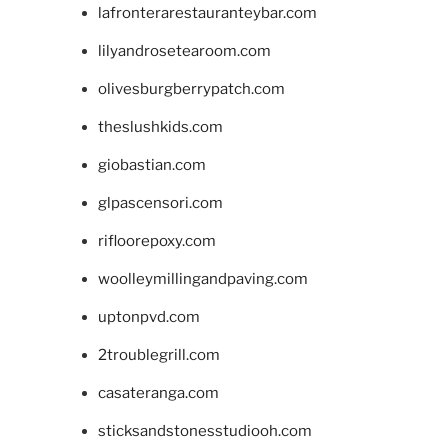
lafronterarestauranteybar.com
lilyandrosetearoom.com
olivesburgberrypatch.com
theslushkids.com
giobastian.com
glpascensori.com
rifloorepoxy.com
woolleymillingandpaving.com
uptonpvd.com
2troublegrill.com
casateranga.com
sticksandstonesstudiooh.com