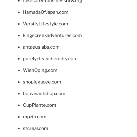
takecareofbusinessdfw.org
HamadaOfJapan.com
VersifyLifestyle.com
kingscreekadventures.com
antaeuslabs.com
purelycleanchemdry.com
WishOping.com
shoplegacee.com
bonvivantshop.com
CupPlante.com
mpzin.com
stcreal.com