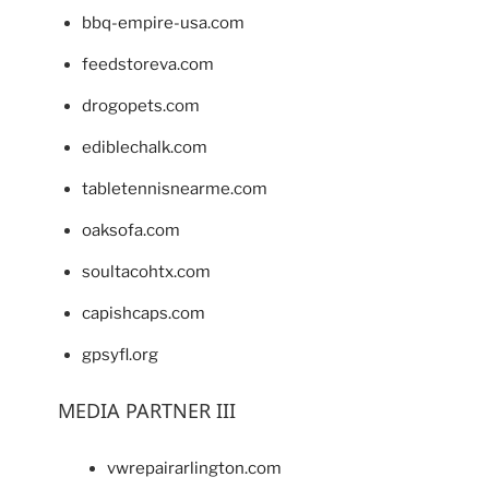
bbq-empire-usa.com
feedstoreva.com
drogopets.com
ediblechalk.com
tabletennisnearme.com
oaksofa.com
soultacohtx.com
capishcaps.com
gpsyfl.org
MEDIA PARTNER III
vwrepairarlington.com