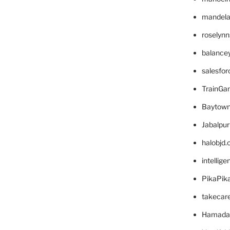
mandelae
roselyn
balance
salesfo
TrainG
Baytown
Jabalpu
halobjd
intellig
PikaPik
takecar
Hamada