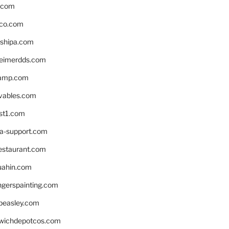
s.com
ico.com
shipa.com
eimerdds.com
camp.com
ivables.com
st1.com
la-support.com
estaurant.com
uahin.com
erspainting.com
beasley.com
wichdepotcos.com