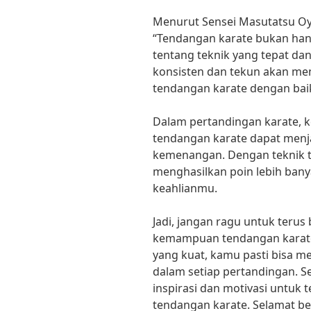
Menurut Sensei Masutatsu Oy
“Tendangan karate bukan hanya
tentang teknik yang tepat da
konsisten dan tekun akan me
tendangan karate dengan baik
Dalam pertandingan karate,
tendangan karate dapat menj
kemenangan. Dengan teknik 
menghasilkan poin lebih ban
keahlianmu.
Jadi, jangan ragu untuk terus
kemampuan tendangan karat
yang kuat, kamu pasti bisa m
dalam setiap pertandingan. S
inspirasi dan motivasi untuk 
tendangan karate. Selamat ber