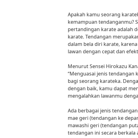
Apakah kamu seorang karatek
kemampuan tendanganmu? Sal
pertandingan karate adalah 
karate. Tendangan merupakan
dalam bela diri karate, kare
lawan dengan cepat dan efekti
Menurut Sensei Hirokazu Kana
“Menguasai jenis tendangan k
bagi seorang karateka. Deng
dengan baik, kamu dapat men
mengalahkan lawanmu dengan
Ada berbagai jenis tendangan k
mae geri (tendangan ke depan
mawashi geri (tendangan putar
tendangan ini secara berkala