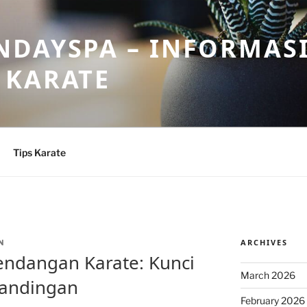
DAYSPA – INFORMASI
 KARATE
Tips Karate
ARCHIVES
N
endangan Karate: Kunci
March 2026
tandingan
February 2026