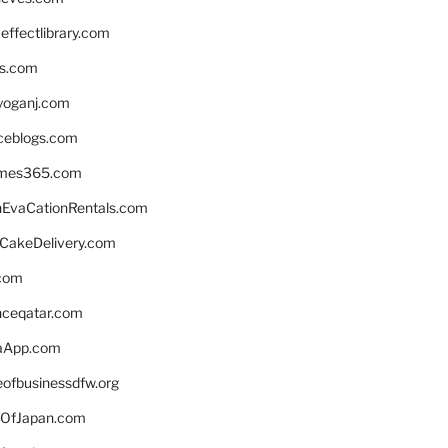
ffectlibrary.com
ns.com
yoganj.com
rceblogs.com
ames365.com
EvaCationRentals.com
rCakeDelivery.com
.com
enceqatar.com
aApp.com
eofbusinessdfw.org
OfJapan.com