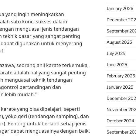
January 2026
a yang ingin meningkatkan
December 20
ah satu kunci sukses dalam
dengan menguasai jenis tendangan
September 20
 teknik dasar yang sangat penting
August 2025
na dapat digunakan untuk menyerang
f.
July 2025
June 2025
zawa, seorang ahli karate terkemuka,
arate adalah hal yang sangat penting
February 2025
an menguasai teknik tendangan
gontrol pertandingan dan
January 2025
 lebih mudah.”
December 20
arate yang bisa dipelajari, seperti
November 20
), yoko geri (tendangan samping), dan
October 2024
). Penting untuk berlatih setiap jenis
 agar dapat menguasainya dengan baik.
September 20