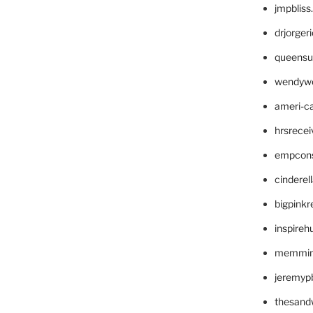
jmpblis
drjorger
queensu
wendyw
ameri-
hrsrece
empcon
cinderel
bigpinkr
inspireh
memming
jeremyp
thesand