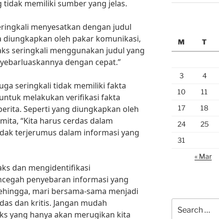
 tidak memiliki sumber yang jelas.
 seringkali menyesatkan dengan judul
a diungkapkan oleh pakar komunikasi,
M
T
oaks seringkali menggunakan judul yang
yebarluaskannya dengan cepat.”
3
4
juga seringkali tidak memiliki fakta
10
11
 untuk melakukan verifikasi fakta
17
18
rita. Seperti yang diungkapkan oleh
amita, “Kita harus cerdas dalam
24
25
tidak terjerumus dalam informasi yang
31
« Mar
aks dan mengidentifikasi
mencegah penyebaran informasi yang
Sehingga, mari bersama-sama menjadi
as dan kritis. Jangan mudah
Search
ks yang hanya akan merugikan kita
for: