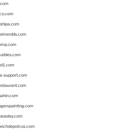
s.com
ico.com
shipa.com
eimerdds.com
camp.com
ivables.com
st1.com
la-support.com
estaurant.com
uahin.com
erspainting.com
beasley.com
wichdepotcos.com