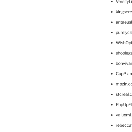
VersifyL
kingscr
antaeus
purelyc
WishOp
shopleg
bonviva
CupPlan
mpzin.c
stcreal.
PopUpFl
valueml
rebecca