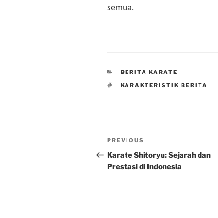
semua.
CATEGORIES
BERITA KARATE
TAGS
KARAKTERISTIK BERITA
Post
Previous
PREVIOUS
navigation
Post
Karate Shitoryu: Sejarah dan
Prestasi di Indonesia