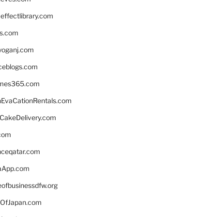
ffectlibrary.com
ns.com
yoganj.com
rceblogs.com
ames365.com
EvaCationRentals.com
rCakeDelivery.com
.com
enceqatar.com
aApp.com
eofbusinessdfw.org
OfJapan.com