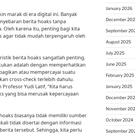
January 2026
n marak di era digital ini. Banyak
December 20
nyebaran berita hoaks tanpa
Oleh karena itu, penting bagi kita
September 20
ks agar tidak mudah terpengaruh oleh
August 2025
July 2025
ristik berita hoaks sangatlah penting.
June 2025
lakukan adalah dengan memperhatikan
bagikan atau mempercayai suatu
February 2025
kan cross-check terlebih dahulu.
Profesor Yudi Latif, “Kita harus
January 2025
ks yang bisa merusak kepercayaan
December 20
November 20
ta hoaks biasanya tidak memiliki sumber
October 2024
gkali tidak disertai dengan informasi
rita tersebut. Sehingga, kita perlu
September 20