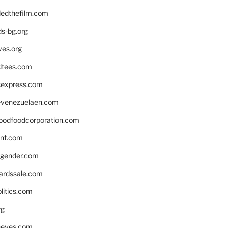
edthefilm.com
ds-bg.org
ves.org
tees.com
rsexpress.com
venezuelaen.com
oodfoodcorporation.com
nnt.com
gender.com
ardssale.com
litics.com
rg
neves.com