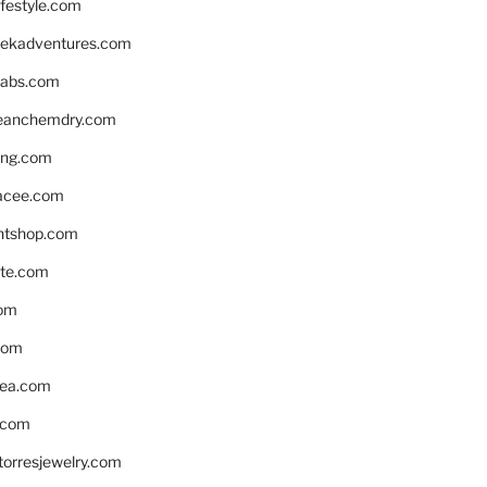
ifestyle.com
eekadventures.com
labs.com
leanchemdry.com
ing.com
acee.com
ntshop.com
te.com
om
com
ea.com
.com
torresjewelry.com