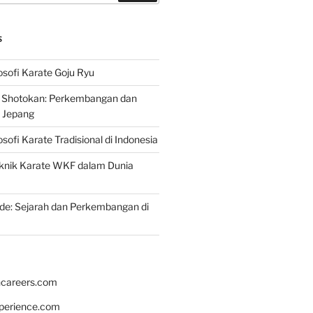
S
osofi Karate Goju Ryu
e Shotokan: Perkembangan dan
i Jepang
osofi Karate Tradisional di Indonesia
knik Karate WKF dalam Dunia
de: Sejarah dan Perkembangan di
hcareers.com
xperience.com