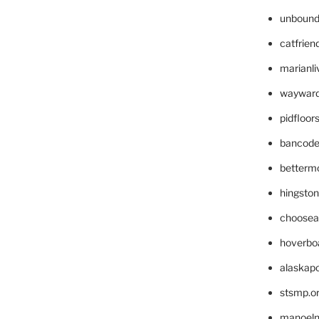
unbound
catfrien
marianli
wayward
pidfloo
bancode
betterm
hingsto
choosea
hoverbo
alaskapo
stsmp.o
manoel