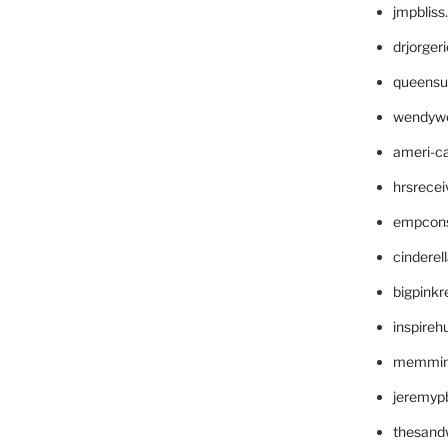
jmpblis
drjorger
queensu
wendyw
ameri-
hrsrece
empcon
cinderel
bigpinkr
inspireh
memming
jeremyp
thesand