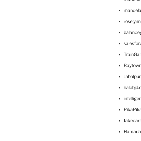
mandelae
roselyn
balance
salesfo
TrainG
Baytown
Jabalpu
halobjd
intellig
PikaPik
takecar
Hamada