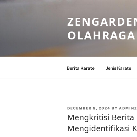
Skip
to
ZENGARDEN
content
OLAHRAGA
Berita Karate
Jenis Karate
POSTED
DECEMBER 8, 2024
BY
ADMIN
ON
Mengkritisi Berita
Mengidentifikasi K