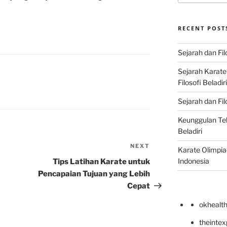
RECENT POST
Sejarah dan Fil
Sejarah Karat
Filosofi Beladir
Sejarah dan Fil
Keunggulan Te
Beladiri
NEXT
Next
Karate Olimpia
Post
Indonesia
Tips Latihan Karate untuk
Pencapaian Tujuan yang Lebih
Cepat
okhealt
theinte