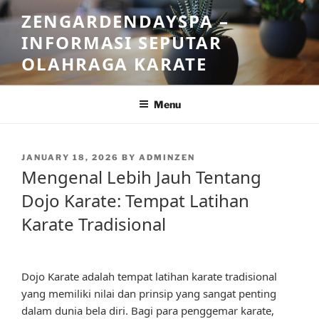
Skip
ZENGARDENDAYSPA –
to
INFORMASI SEPUTAR
content
OLAHRAGA KARATE
Menu
POSTED
JANUARY 18, 2026
BY
ADMINZEN
ON
Mengenal Lebih Jauh Tentang
Dojo Karate: Tempat Latihan
Karate Tradisional
Dojo Karate adalah tempat latihan karate tradisional
yang memiliki nilai dan prinsip yang sangat penting
dalam dunia bela diri. Bagi para penggemar karate,