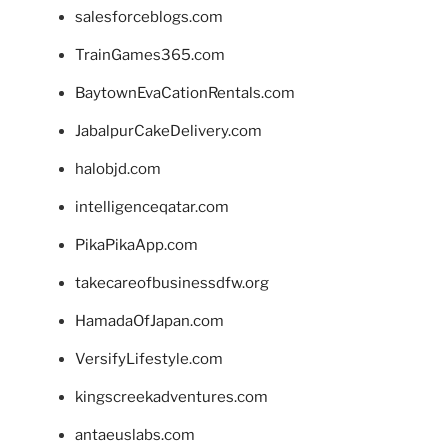
salesforceblogs.com
TrainGames365.com
BaytownEvaCationRentals.com
JabalpurCakeDelivery.com
halobjd.com
intelligenceqatar.com
PikaPikaApp.com
takecareofbusinessdfw.org
HamadaOfJapan.com
VersifyLifestyle.com
kingscreekadventures.com
antaeuslabs.com