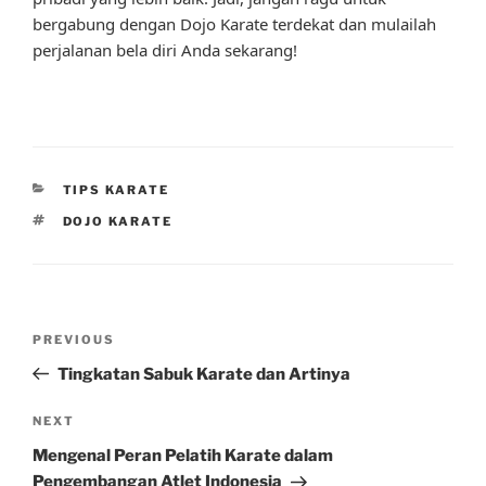
bergabung dengan Dojo Karate terdekat dan mulailah
perjalanan bela diri Anda sekarang!
CATEGORIES
TIPS KARATE
TAGS
DOJO KARATE
Post
Previous
PREVIOUS
navigation
Post
Tingkatan Sabuk Karate dan Artinya
Next
NEXT
Post
Mengenal Peran Pelatih Karate dalam
Pengembangan Atlet Indonesia