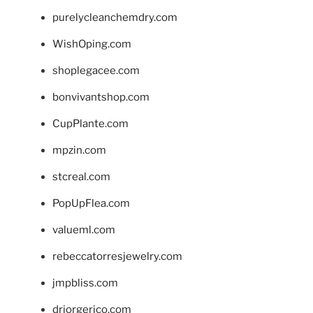
purelycleanchemdry.com
WishOping.com
shoplegacee.com
bonvivantshop.com
CupPlante.com
mpzin.com
stcreal.com
PopUpFlea.com
valueml.com
rebeccatorresjewelry.com
jmpbliss.com
drjorgerico.com