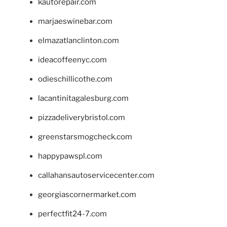
kautorepair.com
marjaeswinebar.com
elmazatlanclinton.com
ideacoffeenyc.com
odieschillicothe.com
lacantinitagalesburg.com
pizzadeliverybristol.com
greenstarsmogcheck.com
happypawspl.com
callahansautoservicecenter.com
georgiascornermarket.com
perfectfit24-7.com