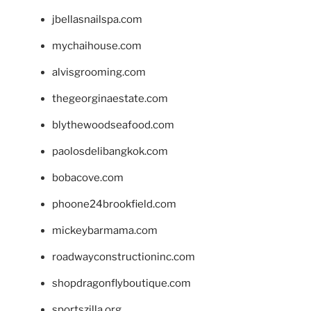
jbellasnailspa.com
mychaihouse.com
alvisgrooming.com
thegeorginaestate.com
blythewoodseafood.com
paolosdelibangkok.com
bobacove.com
phoone24brookfield.com
mickeybarmama.com
roadwayconstructioninc.com
shopdragonflyboutique.com
sportszilla.org