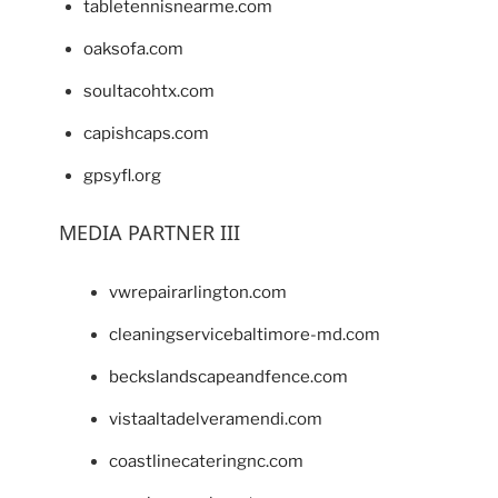
tabletennisnearme.com
oaksofa.com
soultacohtx.com
capishcaps.com
gpsyfl.org
MEDIA PARTNER III
vwrepairarlington.com
cleaningservicebaltimore-md.com
beckslandscapeandfence.com
vistaaltadelveramendi.com
coastlinecateringnc.com