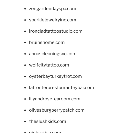
zengardendayspa.com
sparklejewelryinc.com
ironcladtattoostudio.com
bruinshome.com
annascleaningsvc.com
wolfcitytattoo.com
oysterbayturkeytrot.com
lafronterarestauranteybar.com
lilyandrosetearoom.com
olivesburgberrypatch.com
theslushkids.com
giobastian.com