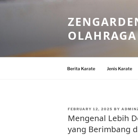
Skip
to
ZENGARDEN
content
OLAHRAGA
Berita Karate
Jenis Karate
POSTED
FEBRUARY 12, 2025
BY
ADMIN
ON
Mengenal Lebih De
yang Berimbang da