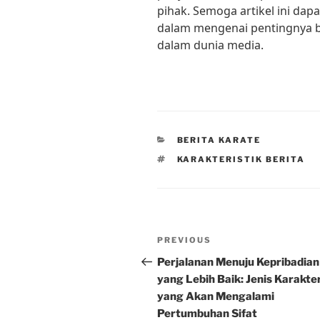
pihak. Semoga artikel ini d
dalam mengenai pentingnya b
dalam dunia media.
CATEGORIES
BERITA KARATE
TAGS
KARAKTERISTIK BERITA
Post
Previous
PREVIOUS
navigation
Post
Perjalanan Menuju Kepribadian
yang Lebih Baik: Jenis Karakte
yang Akan Mengalami
Pertumbuhan Sifat