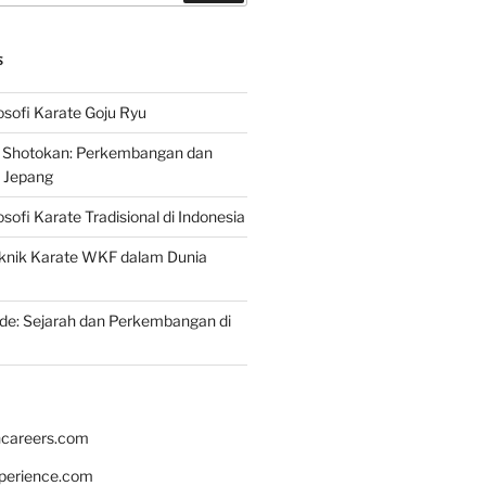
S
osofi Karate Goju Ryu
e Shotokan: Perkembangan dan
i Jepang
osofi Karate Tradisional di Indonesia
knik Karate WKF dalam Dunia
de: Sejarah dan Perkembangan di
hcareers.com
xperience.com