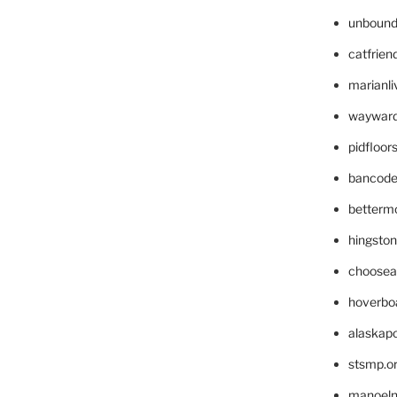
unbound
catfrien
marianli
wayward
pidfloo
bancode
betterm
hingsto
choosea
hoverbo
alaskapo
stsmp.o
manoel