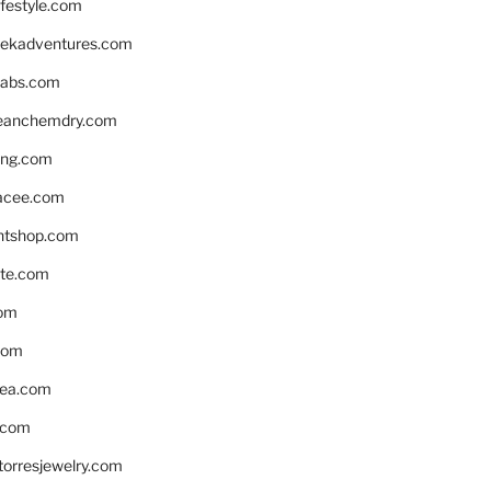
ifestyle.com
eekadventures.com
labs.com
leanchemdry.com
ing.com
acee.com
ntshop.com
te.com
om
com
ea.com
.com
torresjewelry.com