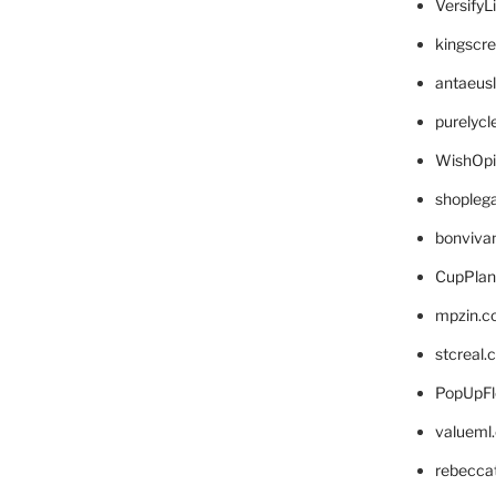
VersifyL
kingscr
antaeus
purelyc
WishOp
shopleg
bonviva
CupPlan
mpzin.c
stcreal.
PopUpFl
valueml
rebecca