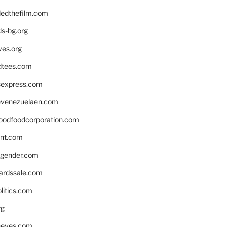
edthefilm.com
ds-bg.org
ves.org
tees.com
rsexpress.com
venezuelaen.com
oodfoodcorporation.com
nnt.com
gender.com
ardssale.com
litics.com
rg
neves.com