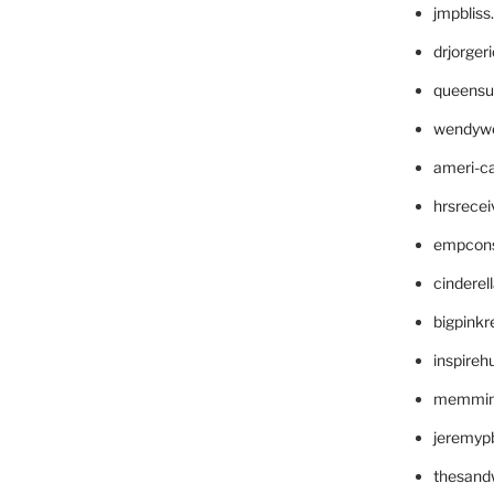
jmpblis
drjorger
queensu
wendyw
ameri-
hrsrece
empcon
cinderel
bigpinkr
inspireh
memming
jeremyp
thesand