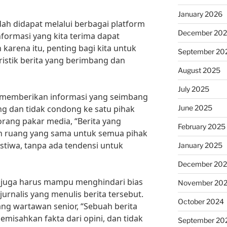
January 2026
dah didapat melalui berbagai platform
December 20
formasi yang kita terima dapat
karena itu, penting bagi kita untuk
September 20
ristik berita yang berimbang dan
August 2025
July 2025
 memberikan informasi yang seimbang
June 2025
g dan tidak condong ke satu pihak
orang pakar media, “Berita yang
February 2025
 ruang yang sama untuk semua pihak
istiwa, tanpa ada tendensi untuk
January 2025
December 20
tif juga harus mampu menghindari bias
November 20
jurnalis yang menulis berita tersebut.
October 2024
ng wartawan senior, “Sebuah berita
misahkan fakta dari opini, dan tidak
September 20