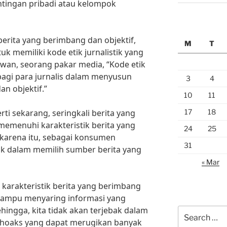
ntingan pribadi atau kelompok
berita yang berimbang dan objektif,
M
T
k memiliki kode etik jurnalistik yang
wan, seorang pakar media, “Kode etik
bagi para jurnalis dalam menyusun
3
4
an objektif.”
10
11
17
18
rti sekarang, seringkali berita yang
 memenuhi karakteristik berita yang
24
25
 karena itu, sebagai konsumen
31
ijak dalam memilih sumber berita yang
« Mar
karakteristik berita yang berimbang
h mampu menyaring informasi yang
hingga, kita tidak akan terjebak dalam
Search
u hoaks yang dapat merugikan banyak
for: