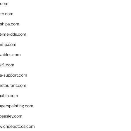
s.com
ico.com
shipa.com
eimerdds.com
camp.com
ivables.com
st1.com
la-support.com
estaurant.com
uahin.com
erspainting.com
beasley.com
wichdepotcos.com