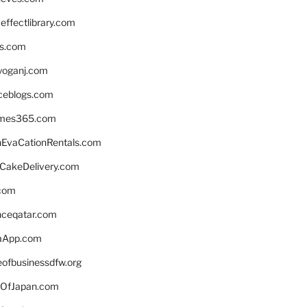
ffectlibrary.com
ns.com
yoganj.com
rceblogs.com
ames365.com
EvaCationRentals.com
rCakeDelivery.com
.com
enceqatar.com
aApp.com
eofbusinessdfw.org
OfJapan.com