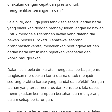
dilakukan dengan cepat dan presisi untuk
menghentikan serangan lawan.”
Selain itu, ada juga jenis tangkisan seperti gedan barai
yang dilakukan dengan mengayunkan lengan ke bawah
untuk menghalau serangan lawan yang datang dari
bawah. Sensei Hirokazu Kanazawa, seorang
grandmaster karate, menekankan pentingnya latihan
gedan barai untuk meningkatkan kecepatan dan
koordinasi gerakan.
Dalam seni bela diri karate, menguasai berbagai jenis
tangkisan merupakan kunci utama untuk menjadi
seorang praktisi karate yang handal dan efektif. Dengan
latihan yang terus-menerus dan konsisten, kita dapat
meningkatkan kemampuan bertahan dan menyerang
dalam setiap pertarungan.
Jadi, mari kita terus mengasah kemampuan kita dalam