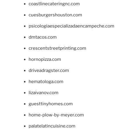
coastlinecateringnc.com
cuesburgershouston.com
psicologiaespecializadaencampeche.com
dmtacos.com
crescentstreetprinting.com
hornopizza.com
driveadragster.com
hematologa.com
lizaivanov.com
guesttinyhomes.com
home-plow-by-meyer.com
palatelatincuisine.com