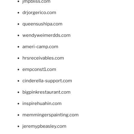
jmpbliss.com
drjorgerico.com
queensushipa.com
wendyweimerdds.com
ameri-camp.com
hrsreceivables.com
empconst1.com
cinderella-support.com
bigpinkrestaurant.com
inspirehuahin.com
memmingerspainting.com
jeremypbeasley.com