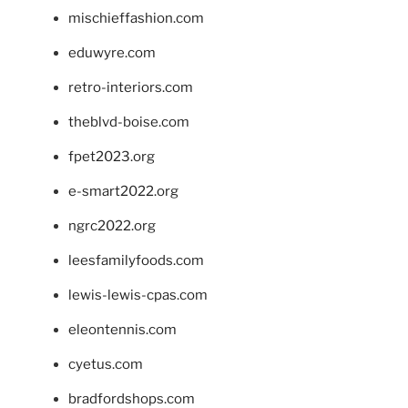
mischieffashion.com
eduwyre.com
retro-interiors.com
theblvd-boise.com
fpet2023.org
e-smart2022.org
ngrc2022.org
leesfamilyfoods.com
lewis-lewis-cpas.com
eleontennis.com
cyetus.com
bradfordshops.com