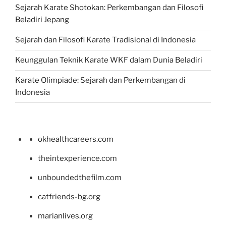
Sejarah Karate Shotokan: Perkembangan dan Filosofi
Beladiri Jepang
Sejarah dan Filosofi Karate Tradisional di Indonesia
Keunggulan Teknik Karate WKF dalam Dunia Beladiri
Karate Olimpiade: Sejarah dan Perkembangan di
Indonesia
okhealthcareers.com
theintexperience.com
unboundedthefilm.com
catfriends-bg.org
marianlives.org