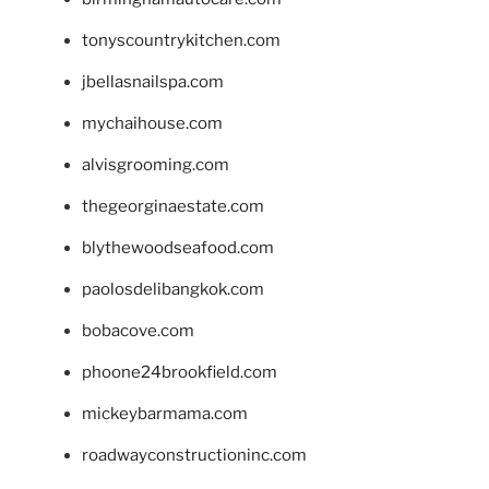
tonyscountrykitchen.com
jbellasnailspa.com
mychaihouse.com
alvisgrooming.com
thegeorginaestate.com
blythewoodseafood.com
paolosdelibangkok.com
bobacove.com
phoone24brookfield.com
mickeybarmama.com
roadwayconstructioninc.com