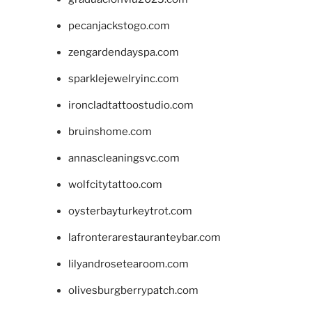
pecanjackstogo.com
zengardendayspa.com
sparklejewelryinc.com
ironcladtattoostudio.com
bruinshome.com
annascleaningsvc.com
wolfcitytattoo.com
oysterbayturkeytrot.com
lafronterarestauranteybar.com
lilyandrosetearoom.com
olivesburgberrypatch.com