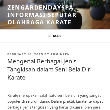
Skip
ZENGARDENDAYSPA –
to
INFORMASI SEPUTAR
content
OLAHRAGA KARATE
Menu
POSTED
FEBRUARY 16, 2025
BY
ADMINZEN
ON
Mengenal Berbagai Jenis
Tangkisan dalam Seni Bela Diri
Karate
Karate merupakan salah satu seni bela diri yang sangat
populer di seluruh dunia. Dalam praktik karate, terdapat
berbagai jenis tangkisan yang harus dikuasai oleh para