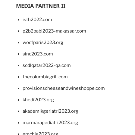
MEDIA PARTNER II
isth2022.com
p2b2pabi2023-makassar.com
wocfparis2023.org
sinc2023.com
scdlqatar2022-qa.com
thecolumbiagrill.com
provisionscheeseandwineshoppe.com
khedi2023.org
akademikgeriatri2023.org
marmarapediatri2023.org
emchie2023.org