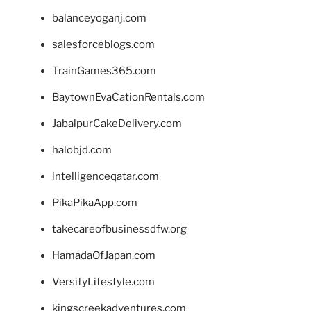
balanceyoganj.com
salesforceblogs.com
TrainGames365.com
BaytownEvaCationRentals.com
JabalpurCakeDelivery.com
halobjd.com
intelligenceqatar.com
PikaPikaApp.com
takecareofbusinessdfw.org
HamadaOfJapan.com
VersifyLifestyle.com
kingscreekadventures.com