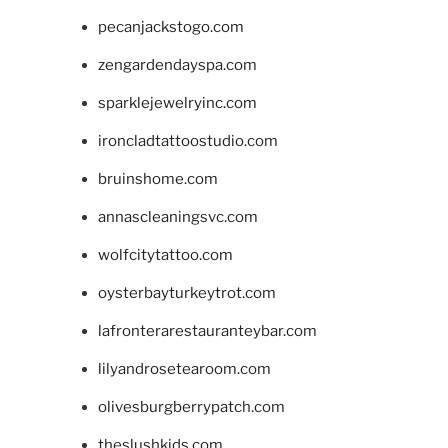
pecanjackstogo.com
zengardendayspa.com
sparklejewelryinc.com
ironcladtattoostudio.com
bruinshome.com
annascleaningsvc.com
wolfcitytattoo.com
oysterbayturkeytrot.com
lafronterarestauranteybar.com
lilyandrosetearoom.com
olivesburgberrypatch.com
theslushkids.com