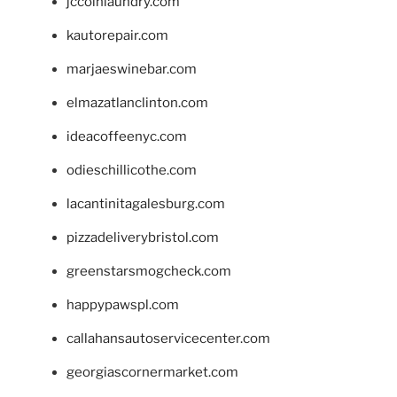
jccoinlaundry.com
kautorepair.com
marjaeswinebar.com
elmazatlanclinton.com
ideacoffeenyc.com
odieschillicothe.com
lacantinitagalesburg.com
pizzadeliverybristol.com
greenstarsmogcheck.com
happypawspl.com
callahansautoservicecenter.com
georgiascornermarket.com