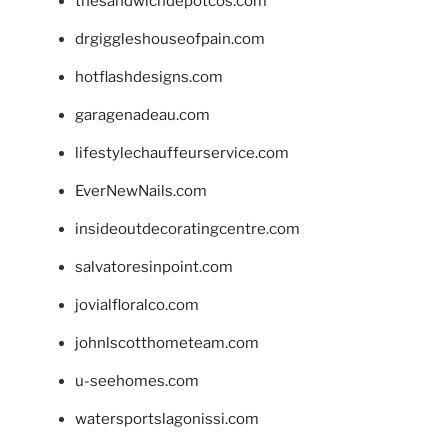
thesandwichdepotcos.com
drgiggleshouseofpain.com
hotflashdesigns.com
garagenadeau.com
lifestylechauffeurservice.com
EverNewNails.com
insideoutdecoratingcentre.com
salvatoresinpoint.com
jovialfloralco.com
johnlscotthometeam.com
u-seehomes.com
watersportslagonissi.com