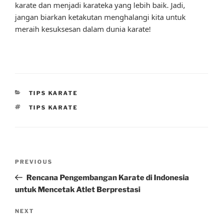
karate dan menjadi karateka yang lebih baik. Jadi,
jangan biarkan ketakutan menghalangi kita untuk
meraih kesuksesan dalam dunia karate!
CATEGORIES
TIPS KARATE
TAGS
TIPS KARATE
Post
Previous
PREVIOUS
navigation
Post
Rencana Pengembangan Karate di Indonesia
untuk Mencetak Atlet Berprestasi
Next
NEXT