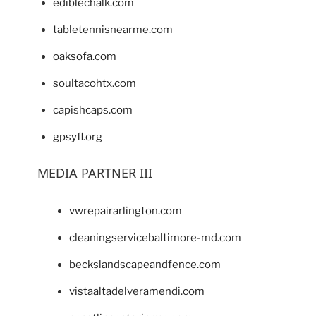
ediblechalk.com
tabletennisnearme.com
oaksofa.com
soultacohtx.com
capishcaps.com
gpsyfl.org
MEDIA PARTNER III
vwrepairarlington.com
cleaningservicebaltimore-md.com
beckslandscapeandfence.com
vistaaltadelveramendi.com