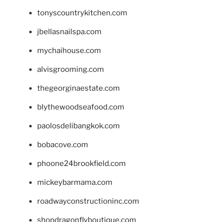
tonyscountrykitchen.com
jbellasnailspa.com
mychaihouse.com
alvisgrooming.com
thegeorginaestate.com
blythewoodseafood.com
paolosdelibangkok.com
bobacove.com
phoone24brookfield.com
mickeybarmama.com
roadwayconstructioninc.com
shopdragonflyboutique.com