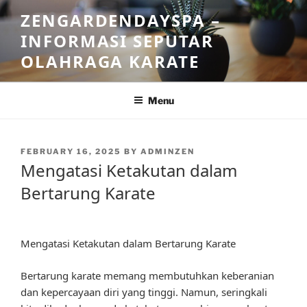
Skip
ZENGARDENDAYSPA –
to
INFORMASI SEPUTAR
content
OLAHRAGA KARATE
Menu
POSTED
FEBRUARY 16, 2025
BY
ADMINZEN
ON
Mengatasi Ketakutan dalam
Bertarung Karate
Mengatasi Ketakutan dalam Bertarung Karate
Bertarung karate memang membutuhkan keberanian
dan kepercayaan diri yang tinggi. Namun, seringkali