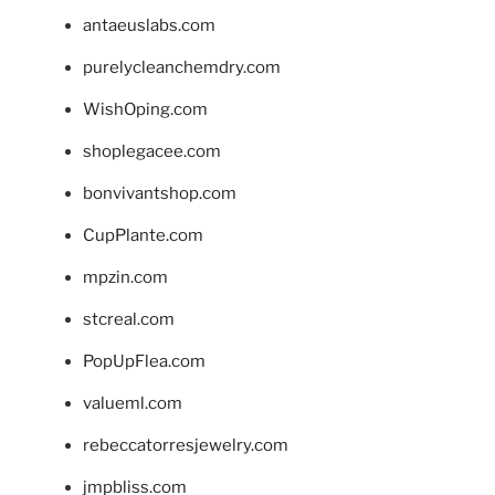
antaeuslabs.com
purelycleanchemdry.com
WishOping.com
shoplegacee.com
bonvivantshop.com
CupPlante.com
mpzin.com
stcreal.com
PopUpFlea.com
valueml.com
rebeccatorresjewelry.com
jmpbliss.com