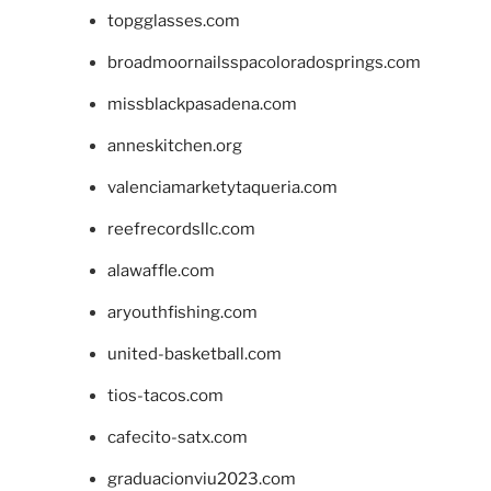
topgglasses.com
broadmoornailsspacoloradosprings.com
missblackpasadena.com
anneskitchen.org
valenciamarketytaqueria.com
reefrecordsllc.com
alawaffle.com
aryouthfishing.com
united-basketball.com
tios-tacos.com
cafecito-satx.com
graduacionviu2023.com