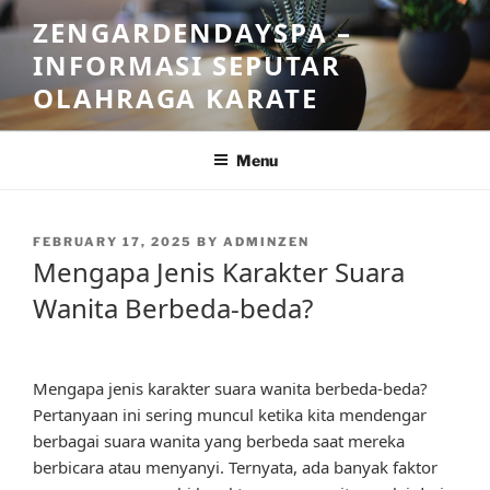
Skip
ZENGARDENDAYSPA –
to
INFORMASI SEPUTAR
content
OLAHRAGA KARATE
Menu
POSTED
FEBRUARY 17, 2025
BY
ADMINZEN
ON
Mengapa Jenis Karakter Suara
Wanita Berbeda-beda?
Mengapa jenis karakter suara wanita berbeda-beda?
Pertanyaan ini sering muncul ketika kita mendengar
berbagai suara wanita yang berbeda saat mereka
berbicara atau menyanyi. Ternyata, ada banyak faktor