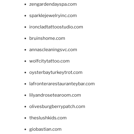
zengardendayspa.com
sparklejewelryinc.com
ironcladtattoostudio.com
bruinshome.com
annascleaningsvc.com
wolfcitytattoo.com
oysterbayturkeytrot.com
lafronterarestauranteybar.com
lilyandrosetearoom.com
olivesburgberrypatch.com
theslushkids.com
giobastian.com