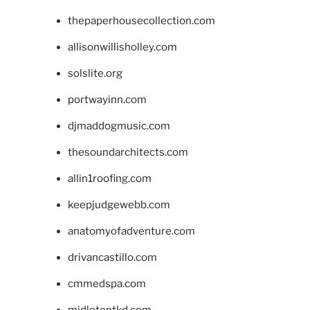
thepaperhousecollection.com
allisonwillisholley.com
solslite.org
portwayinn.com
djmaddogmusic.com
thesoundarchitects.com
allin1roofing.com
keepjudgewebb.com
anatomyofadventure.com
drivancastillo.com
cmmedspa.com
midletontkd.com