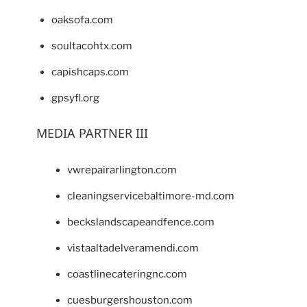
oaksofa.com
soultacohtx.com
capishcaps.com
gpsyfl.org
MEDIA PARTNER III
vwrepairarlington.com
cleaningservicebaltimore-md.com
beckslandscapeandfence.com
vistaaltadelveramendi.com
coastlinecateringnc.com
cuesburgershouston.com