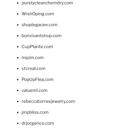
purelycleanchemdry.com
WishOping.com
shoplegacee.com
bonvivantshop.com
CupPlante.com
mpzin.com
stcreal.com
PopUpFlea.com
valueml.com
rebeccatorresjewelry.com
jmpbliss.com
drjorgerico.com