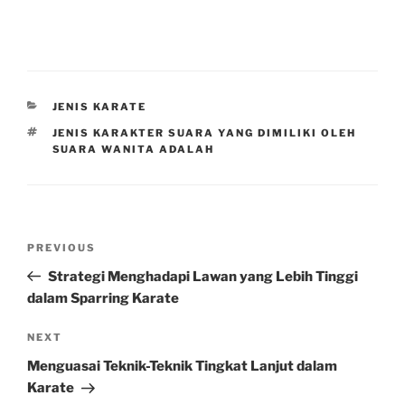
CATEGORIES
JENIS KARATE
TAGS
JENIS KARAKTER SUARA YANG DIMILIKI OLEH
SUARA WANITA ADALAH
Post
Previous
PREVIOUS
navigation
Post
Strategi Menghadapi Lawan yang Lebih Tinggi
dalam Sparring Karate
Next
NEXT
Post
Menguasai Teknik-Teknik Tingkat Lanjut dalam
Karate