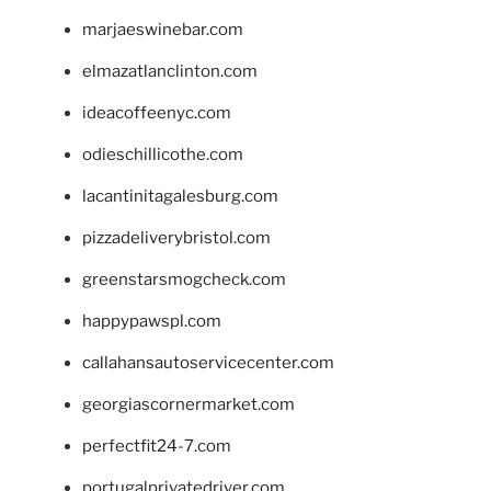
marjaeswinebar.com
elmazatlanclinton.com
ideacoffeenyc.com
odieschillicothe.com
lacantinitagalesburg.com
pizzadeliverybristol.com
greenstarsmogcheck.com
happypawspl.com
callahansautoservicecenter.com
georgiascornermarket.com
perfectfit24-7.com
portugalprivatedriver.com