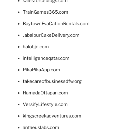
salesforceblogs.com
TrainGames365.com
BaytownEvaCationRentals.com
JabalpurCakeDelivery.com
halobjd.com
intelligenceqatar.com
PikaPikaApp.com
takecareofbusinessdfw.org
HamadaOfJapan.com
VersifyLifestyle.com
kingscreekadventures.com
antaeuslabs.com