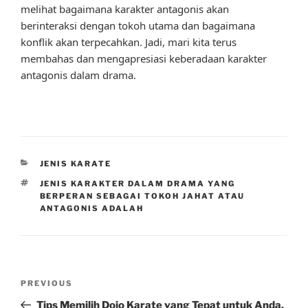
melihat bagaimana karakter antagonis akan
berinteraksi dengan tokoh utama dan bagaimana
konflik akan terpecahkan. Jadi, mari kita terus
membahas dan mengapresiasi keberadaan karakter
antagonis dalam drama.
CATEGORIES
JENIS KARATE
TAGS
JENIS KARAKTER DALAM DRAMA YANG
BERPERAN SEBAGAI TOKOH JAHAT ATAU
ANTAGONIS ADALAH
Post
Previous
PREVIOUS
navigation
Post
Tips Memilih Dojo Karate yang Tepat untuk Anda.