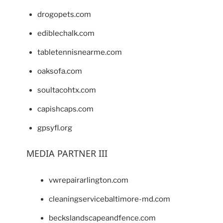
drogopets.com
ediblechalk.com
tabletennisnearme.com
oaksofa.com
soultacohtx.com
capishcaps.com
gpsyfl.org
MEDIA PARTNER III
vwrepairarlington.com
cleaningservicebaltimore-md.com
beckslandscapeandfence.com