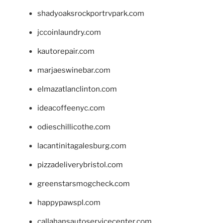
shadyoaksrockportrvpark.com
jccoinlaundry.com
kautorepair.com
marjaeswinebar.com
elmazatlanclinton.com
ideacoffeenyc.com
odieschillicothe.com
lacantinitagalesburg.com
pizzadeliverybristol.com
greenstarsmogcheck.com
happypawspl.com
callahansautoservicecenter.com