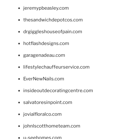
jeremypbeasley.com
thesandwichdepotcos.com
drgiggleshouseofpain.com
hotflashdesigns.com
garagenadeau.com
lifestylechauffeurservice.com
EverNewNails.com
insideoutdecoratingcentre.com
salvatoresinpoint.com
jovialfloralco.com
johnlscotthometeam.com
u-seehomes.com