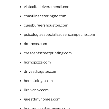
vistaaltadelveramendi.com
coastlinecateringnc.com
cuesburgershouston.com
psicologiaespecializadaencampeche.com
dmtacos.com
crescentstreetprinting.com
hornopizza.com
driveadragster.com
hematologa.com
lizaivanov.com
guesttinyhomes.com
home-plow-by-meyer.com