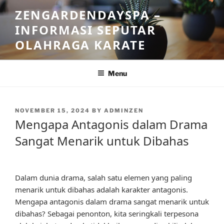
Skip
ZENGARDENDAYSPA –
to
INFORMASI SEPUTAR
content
OLAHRAGA KARATE
Menu
POSTED
NOVEMBER 15, 2024
BY
ADMINZEN
ON
Mengapa Antagonis dalam Drama
Sangat Menarik untuk Dibahas
Dalam dunia drama, salah satu elemen yang paling
menarik untuk dibahas adalah karakter antagonis.
Mengapa antagonis dalam drama sangat menarik untuk
dibahas? Sebagai penonton, kita seringkali terpesona