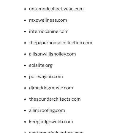
untamedcollectivesd.com
mxpwellness.com
infernocanine.com
thepaperhousecollection.com
allisonwillisholley.com
solslite.org
portwayinn.com
djmaddogmusic.com
thesoundarchitects.com
allin1roofing.com
keepjudgewebb.com
anatomyofadventure.com