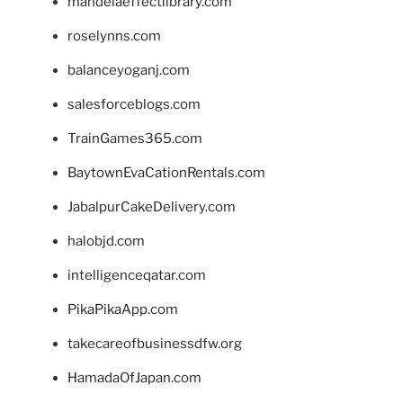
mandelaeffectlibrary.com
roselynns.com
balanceyoganj.com
salesforceblogs.com
TrainGames365.com
BaytownEvaCationRentals.com
JabalpurCakeDelivery.com
halobjd.com
intelligenceqatar.com
PikaPikaApp.com
takecareofbusinessdfw.org
HamadaOfJapan.com