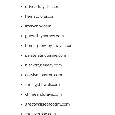
driveadragster.com
hematologa.com
lizaivanov.com
guesttinyhomes.com
home-plow-by-meyer.com
palatelatincuisine.com
blackdoglegacy.com
eatvivahouston.com
thebigshowok.com
chimeandstave.com
greatwallseafoodny.com
theloverose.com