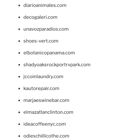
diarioanimales.com
decogaleri.com
unavozparadios.com
shoes-vert.com
elbotanicopanama.com
shadyoaksrockportrvpark.com
jccoinlaundry.com
kautorepair.com
marjaeswinebar.com
elmazatlanclinton.com
ideacoffeenyc.com
odieschillicothe.com