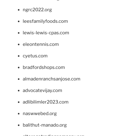
ngrc2022.org
leesfamilyfoods.com
lewis-lewis-cpas.com
eleontennis.com
cyetus.com
bradfordshops.com
almadenranchsanjose.com
advocatevijay.com
adlibilimler2023.com
naswwebed.org
balithut-manado.org