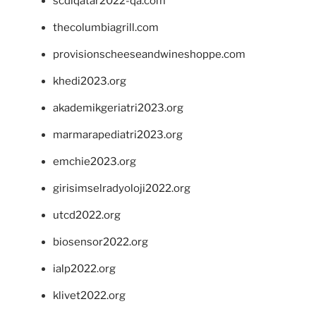
scdlqatar2022-qa.com
thecolumbiagrill.com
provisionscheeseandwineshoppe.com
khedi2023.org
akademikgeriatri2023.org
marmarapediatri2023.org
emchie2023.org
girisimselradyoloji2022.org
utcd2022.org
biosensor2022.org
ialp2022.org
klivet2022.org