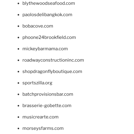
blythewoodseafood.com
paolosdelibangkok.com
bobacove.com
phoone24brookfield.com
mickeybarmama.com
roadwayconstructioninc.com
shopdragonflyboutique.com
sportszilla.org
batchprovisionsbar.com
brasserie-gobette.com
musicrearte.com
morseysfarms.com