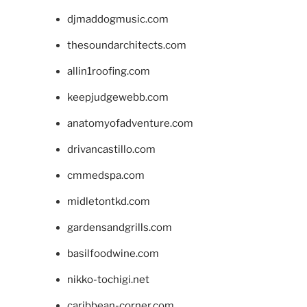
djmaddogmusic.com
thesoundarchitects.com
allin1roofing.com
keepjudgewebb.com
anatomyofadventure.com
drivancastillo.com
cmmedspa.com
midletontkd.com
gardensandgrills.com
basilfoodwine.com
nikko-tochigi.net
caribbean-corner.com