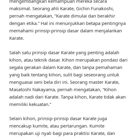
mengembangkan kemampuan mereka secara
maksimal. Seorang ahli Karate, Gichin Funakoshi,
pernah mengatakan, “Karate dimulai dan berakhir
dengan etika.” Hal ini menunjukkan betapa pentingnya
memahami prinsip-prinsip dasar dalam menjalankan
Karate.
Salah satu prinsip dasar Karate yang penting adalah
kihon, atau teknik dasar. Kihon merupakan pondasi dari
segala gerakan dalam Karate, dan tanpa pemahaman
yang baik tentang kihon, sulit bagi seseorang untuk
menguasai seni bela diri ini. Seorang master Karate,
Masatoshi Nakayama, pernah mengatakan, “Kihon
adalah nadi dari Karate. Tanpa kihon, Karate tidak akan
memiliki kekuatan.”
Selain kihon, prinsip-prinsip dasar Karate juga
mencakup kumite, atau pertarungan. Kumite
merupakan uji nyali bagi para praktisi Karate, dan