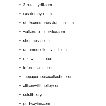
2troublegrill.com
casateranga.com
sticksandstonesstudiooh.com
walkers-treeservice.com
shopmossi.com
untamedcollectivesd.com
mxpwellness.com
infernocanine.com
thepaperhousecollection.com
allisonwillisholley.com
solslite.org
portwayinn.com