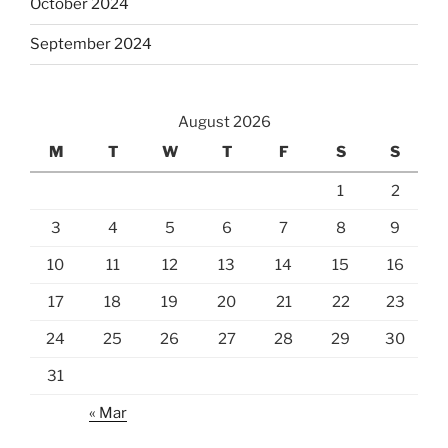
October 2024
September 2024
August 2026
M
T
W
T
F
S
S
1
2
3
4
5
6
7
8
9
10
11
12
13
14
15
16
17
18
19
20
21
22
23
24
25
26
27
28
29
30
31
« Mar