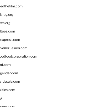
edthefilm.com
ds-bg.org
ves.org
tees.com
rsexpress.com
venezuelaen.com
oodfoodcorporation.com
nnt.com
gender.com
ardssale.com
litics.com
rg
neves.com