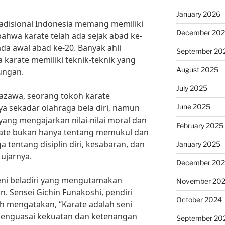
January 2026
tradisional Indonesia memang memiliki
December 20
bahwa karate telah ada sejak abad ke-
da awal abad ke-20. Banyak ahli
September 20
 karate memiliki teknik-teknik yang
August 2025
ungan.
July 2025
azawa, seorang tokoh karate
June 2025
a sekadar olahraga bela diri, namun
yang mengajarkan nilai-nilai moral dan
February 2025
arate bukan hanya tentang memukul dan
tentang disiplin diri, kesabaran, dan
January 2025
ujarnya.
December 20
seni beladiri yang mengutamakan
November 20
. Sensei Gichin Funakoshi, pendiri
October 2024
ah mengatakan, “Karate adalah seni
r menguasai kekuatan dan ketenangan
September 20