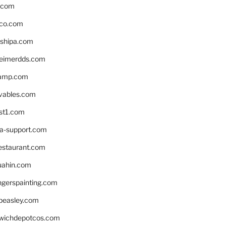
s.com
ico.com
shipa.com
eimerdds.com
camp.com
ivables.com
st1.com
la-support.com
estaurant.com
uahin.com
erspainting.com
beasley.com
wichdepotcos.com