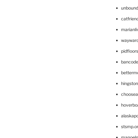
unbound
catfrien
marianli
wayward
pidfloo
bancode
betterm
hingsto
choosea
hoverbo
alaskapo
stsmp.o
manoel