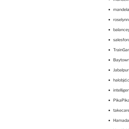
mandelae
roselyn
balance
salesfo
TrainG
Baytown
Jabalpu
halobjd
intellig
PikaPik
takecar
Hamada