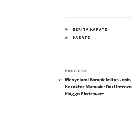
CATEGORIES
BERITA KARATE
TAGS
KARATE
Post
Previous
PREVIOUS
navigation
Post
Menyelami Kompleksitas Jenis
Karakter Manusia: Dari Introve
hingga Ekstrovert