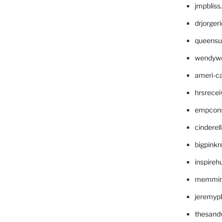
jmpblis
drjorger
queensu
wendyw
ameri-
hrsrece
empcon
cinderel
bigpinkr
inspireh
memming
jeremyp
thesand