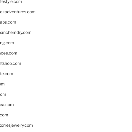
ifestyle.com
eekadventures.com
labs.com
leanchemdry.com
ing.com
acee.com
ntshop.com
te.com
om
com
ea.com
.com
torresjewelry.com