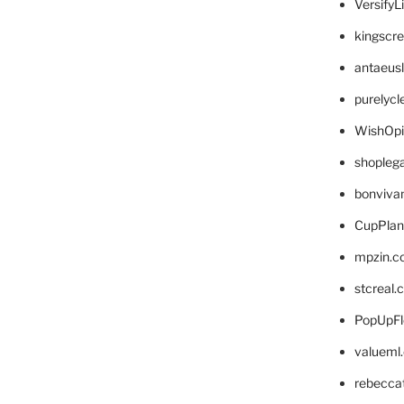
VersifyL
kingscr
antaeus
purelyc
WishOp
shopleg
bonviva
CupPlan
mpzin.c
stcreal.
PopUpFl
valueml
rebecca