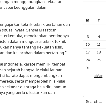
a dengan menggabungkan kekuatan
 mencapai keunggulan dalam
M
T
mengajarkan teknik-teknik bertahan dan
situasi nyata. Sensei Masatoshi
te terkemuka, menekankan pentingnya
3
4
sisten dalam menguasai teknik-teknik
10
11
ukan hanya tentang kekuatan fisik,
17
18
an dan kelincahan dalam bertarung.”
24
25
nal Indonesia, karate memiliki tempat
31
an sejarah bangsa. Melalui latihan
aktisi karate dapat mengembangkan
« Mar
ereka, serta memperoleh nilai-nilai
an sekadar olahraga bela diri, namun
a yang perlu dilestarikan dan
Search
for: