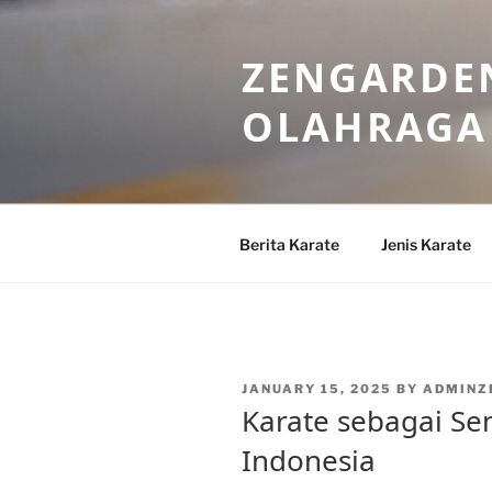
Skip
to
ZENGARDEN
content
OLAHRAGA
Berita Karate
Jenis Karate
POSTED
JANUARY 15, 2025
BY
ADMINZ
ON
Karate sebagai Sen
Indonesia