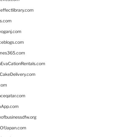
ffectlibrary.com
ns.com
yoganj.com
rceblogs.com
ames365.com
EvaCationRentals.com
rCakeDelivery.com
.com
enceqatar.com
aApp.com
eofbusinessdfw.org
OfJapan.com