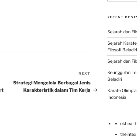
RECENT POST
Sejarah dan Fil
Sejarah Karat
Filosofi Beladir
Sejarah dan Fil
Keunggulan Te
NEXT
Next
Beladiri
Post
Strategi Mengelola Berbagai Jenis
rt
Karakteristik dalam Tim Kerja
Karate Olimpia
Indonesia
okhealt
theinte