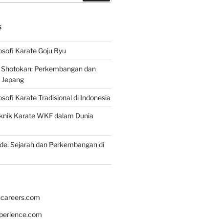
S
osofi Karate Goju Ryu
e Shotokan: Perkembangan dan
i Jepang
osofi Karate Tradisional di Indonesia
knik Karate WKF dalam Dunia
de: Sejarah dan Perkembangan di
hcareers.com
xperience.com