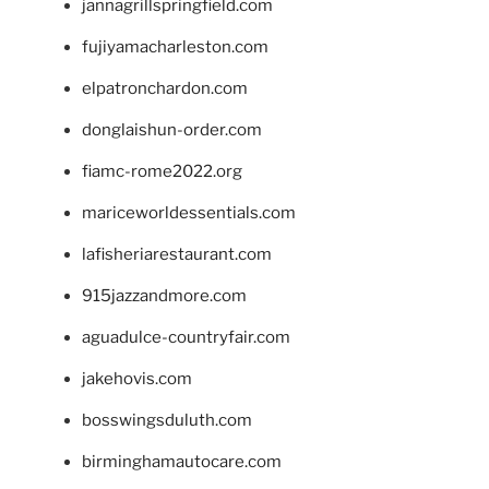
jannagrillspringfield.com
fujiyamacharleston.com
elpatronchardon.com
donglaishun-order.com
fiamc-rome2022.org
mariceworldessentials.com
lafisheriarestaurant.com
915jazzandmore.com
aguadulce-countryfair.com
jakehovis.com
bosswingsduluth.com
birminghamautocare.com