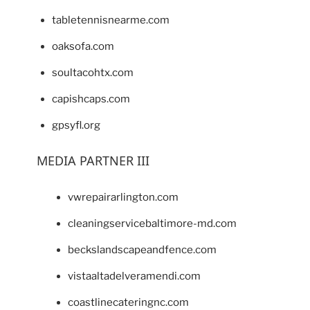
tabletennisnearme.com
oaksofa.com
soultacohtx.com
capishcaps.com
gpsyfl.org
MEDIA PARTNER III
vwrepairarlington.com
cleaningservicebaltimore-md.com
beckslandscapeandfence.com
vistaaltadelveramendi.com
coastlinecateringnc.com