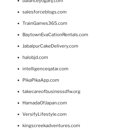
balanceyoganj.com
salesforceblogs.com
TrainGames365.com
BaytownEvaCationRentals.com
JabalpurCakeDelivery.com
halobjd.com
intelligenceqatar.com
PikaPikaApp.com
takecareofbusinessdfw.org
HamadaOfJapan.com
VersifyLifestyle.com
kingscreekadventures.com