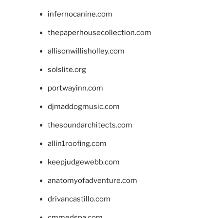
infernocanine.com
thepaperhousecollection.com
allisonwillisholley.com
solslite.org
portwayinn.com
djmaddogmusic.com
thesoundarchitects.com
allin1roofing.com
keepjudgewebb.com
anatomyofadventure.com
drivancastillo.com
cmmedspa.com