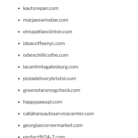
kautorepair.com
marjaeswinebar.com
elmazatlanclinton.com
ideacoffeenyc.com
odieschillicothe.com
lacantinitagalesburg.com
pizzadeliverybristol.com
greenstarsmogcheck.com
happypawspl.com
callahansautoservicecenter.com
georgiascornermarket.com
perfectfit24-7.com