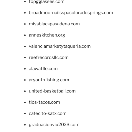
topgglasses.com
broadmoornailsspacoloradosprings.com
missblackpasadena.com
anneskitchen.org
valenciamarketytaqueria.com
reefrecordsllc.com
alawaffle.com
aryouthfishing.com
united-basketball.com
tios-tacos.com
cafecito-satx.com
graduacionviu2023.com