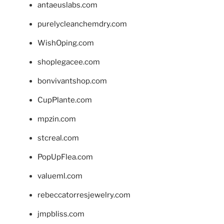
antaeuslabs.com
purelycleanchemdry.com
WishOping.com
shoplegacee.com
bonvivantshop.com
CupPlante.com
mpzin.com
stcreal.com
PopUpFlea.com
valueml.com
rebeccatorresjewelry.com
jmpbliss.com