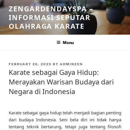
Skip
ZENGARDENDAYSPA –
to
INFORMASI SEPUTAR
content
OLAHRAGA KARATE
Menu
POSTED
FEBRUARY 26, 2025
BY
ADMINZEN
ON
Karate sebagai Gaya Hidup:
Merayakan Warisan Budaya dari
Negara di Indonesia
Karate sebagai gaya hidup telah menjadi bagian penting
dari budaya Indonesia. Seni bela diri ini tidak hanya
tentang teknik bertarung, tetapi juga tentang filosofi