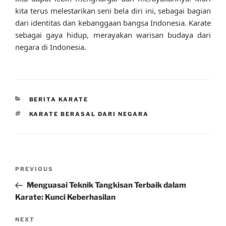
kita terus melestarikan seni bela diri ini, sebagai bagian
dari identitas dan kebanggaan bangsa Indonesia. Karate
sebagai gaya hidup, merayakan warisan budaya dari
negara di Indonesia.
CATEGORIES
BERITA KARATE
TAGS
KARATE BERASAL DARI NEGARA
Post
Previous
PREVIOUS
navigation
Post
Menguasai Teknik Tangkisan Terbaik dalam
Karate: Kunci Keberhasilan
Next
NEXT