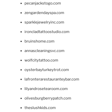
pecanjackstogo.com
zengardendayspa.com
sparklejewelryinc.com
ironcladtattoostudio.com
bruinshome.com
annascleaningsvc.com
wolfcitytattoo.com
oysterbayturkeytrot.com
lafronterarestauranteybar.com
lilyandrosetearoom.com
olivesburgberrypatch.com
theslushkids.com