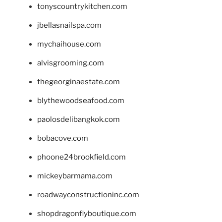
tonyscountrykitchen.com
jbellasnailspa.com
mychaihouse.com
alvisgrooming.com
thegeorginaestate.com
blythewoodseafood.com
paolosdelibangkok.com
bobacove.com
phoone24brookfield.com
mickeybarmama.com
roadwayconstructioninc.com
shopdragonflyboutique.com