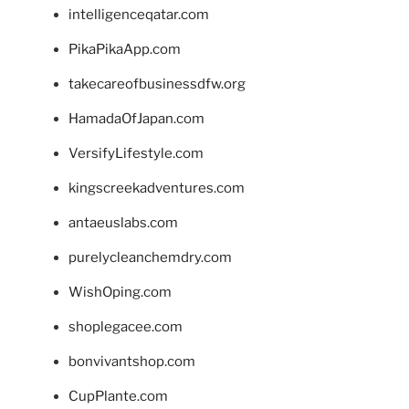
intelligenceqatar.com
PikaPikaApp.com
takecareofbusinessdfw.org
HamadaOfJapan.com
VersifyLifestyle.com
kingscreekadventures.com
antaeuslabs.com
purelycleanchemdry.com
WishOping.com
shoplegacee.com
bonvivantshop.com
CupPlante.com