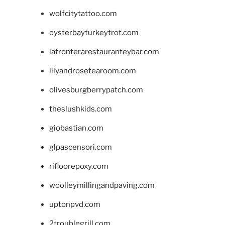
wolfcitytattoo.com
oysterbayturkeytrot.com
lafronterarestauranteybar.com
lilyandrosetearoom.com
olivesburgberrypatch.com
theslushkids.com
giobastian.com
glpascensori.com
rifloorepoxy.com
woolleymillingandpaving.com
uptonpvd.com
2troublegrill.com