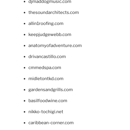
djmaddogmusic.com
thesoundarchitects.com
allin1roofing.com
keepjudgewebb.com
anatomyofadventure.com
drivancastillo.com
cmmedspa.com
midletontkd.com
gardensandgrills.com
basilfoodwine.com
nikko-tochigi.net
caribbean-corner.com