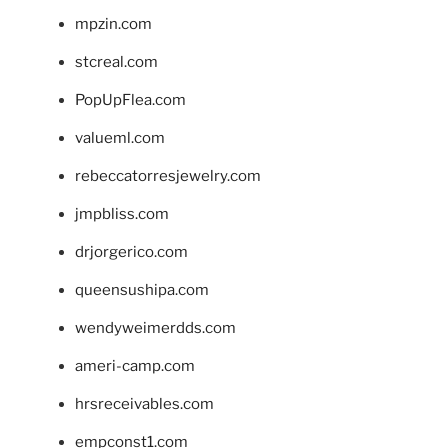
mpzin.com
stcreal.com
PopUpFlea.com
valueml.com
rebeccatorresjewelry.com
jmpbliss.com
drjorgerico.com
queensushipa.com
wendyweimerdds.com
ameri-camp.com
hrsreceivables.com
empconst1.com