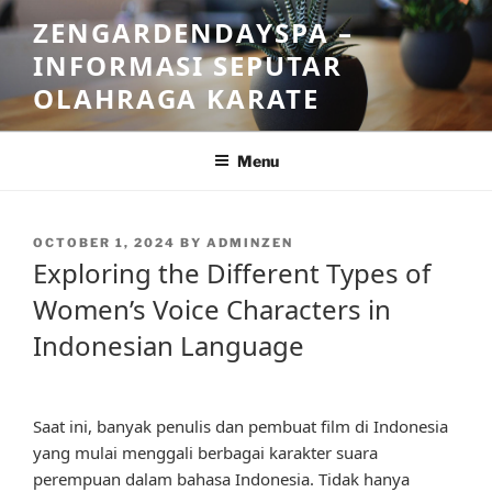
Skip
ZENGARDENDAYSPA –
to
INFORMASI SEPUTAR
content
OLAHRAGA KARATE
Menu
POSTED
OCTOBER 1, 2024
BY
ADMINZEN
ON
Exploring the Different Types of
Women’s Voice Characters in
Indonesian Language
Saat ini, banyak penulis dan pembuat film di Indonesia
yang mulai menggali berbagai karakter suara
perempuan dalam bahasa Indonesia. Tidak hanya