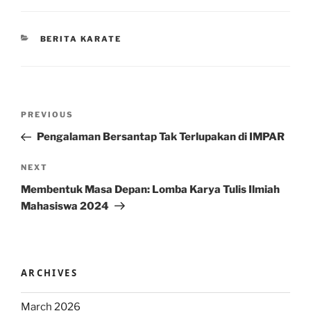
CATEGORIES
BERITA KARATE
Post
Previous
PREVIOUS
navigation
Post
Pengalaman Bersantap Tak Terlupakan di IMPAR
Next
NEXT
Post
Membentuk Masa Depan: Lomba Karya Tulis Ilmiah
Mahasiswa 2024
ARCHIVES
March 2026