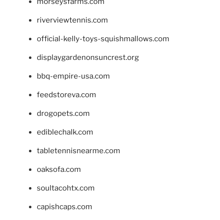
morseysfarms.com
riverviewtennis.com
official-kelly-toys-squishmallows.com
displaygardenonsuncrest.org
bbq-empire-usa.com
feedstoreva.com
drogopets.com
ediblechalk.com
tabletennisnearme.com
oaksofa.com
soultacohtx.com
capishcaps.com