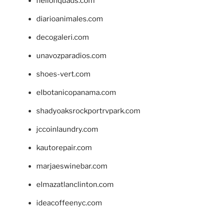
hellonquads.com
diarioanimales.com
decogaleri.com
unavozparadios.com
shoes-vert.com
elbotanicopanama.com
shadyoaksrockportrvpark.com
jccoinlaundry.com
kautorepair.com
marjaeswinebar.com
elmazatlanclinton.com
ideacoffeenyc.com