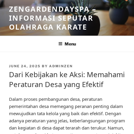
Skip
ZENGARDENDAYSPA –
to
INFORMASI SEPUTAR
content
OLAHRAGA KARATE
Menu
POSTED
JUNE 24, 2025
BY
ADMINZEN
ON
Dari Kebijakan ke Aksi: Memahami
Peraturan Desa yang Efektif
Dalam proses pembangunan desa, peraturan
pemerintahan desa memegang peranan penting dalam
mewujudkan tata kelola yang baik dan efektif. Dengan
adanya peraturan yang jelas, keberlangsungan program
dan kegiatan di desa dapat terarah dan terukur. Namun,