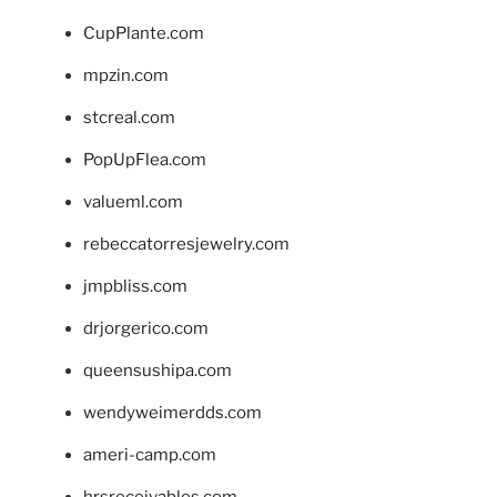
CupPlante.com
mpzin.com
stcreal.com
PopUpFlea.com
valueml.com
rebeccatorresjewelry.com
jmpbliss.com
drjorgerico.com
queensushipa.com
wendyweimerdds.com
ameri-camp.com
hrsreceivables.com