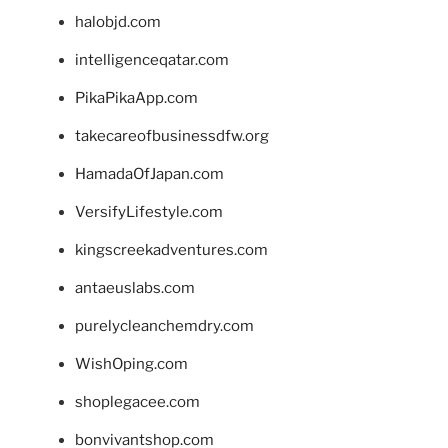
halobjd.com
intelligenceqatar.com
PikaPikaApp.com
takecareofbusinessdfw.org
HamadaOfJapan.com
VersifyLifestyle.com
kingscreekadventures.com
antaeuslabs.com
purelycleanchemdry.com
WishOping.com
shoplegacee.com
bonvivantshop.com