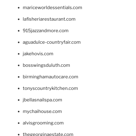
mariceworldessentials.com
lafisheriarestaurant.com
915jazzandmore.com
aguadulce-countryfair.com
jakehovis.com
bosswingsduluth.com
birminghamautocare.com
tonyscountrykitchen.com
jbellasnailspa.com
mychaihouse.com
alvisgrooming.com
thegeorginaestate.com