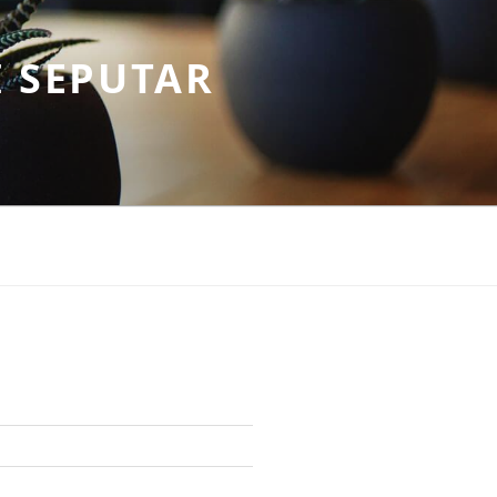
 SEPUTAR