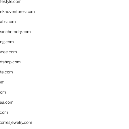
ifestyle.com
eekadventures.com
labs.com
leanchemdry.com
ing.com
acee.com
ntshop.com
te.com
om
com
ea.com
.com
torresjewelry.com