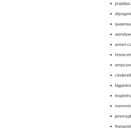
jmpblis
drjorger
queensu
wendyw
ameri-
hrsrece
empcon
cinderel
bigpinkr
inspireh
memming
jeremyp
thesand