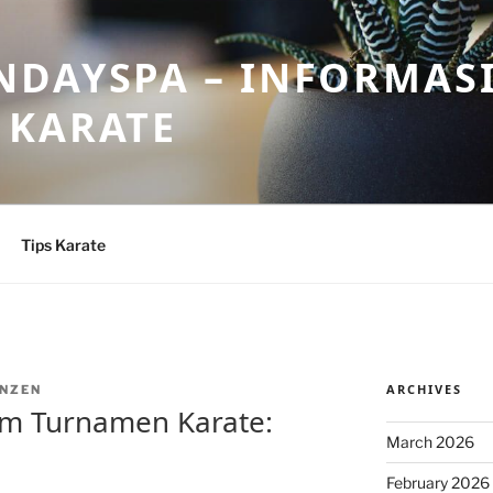
DAYSPA – INFORMASI
 KARATE
Tips Karate
ARCHIVES
NZEN
m Turnamen Karate:
March 2026
February 2026