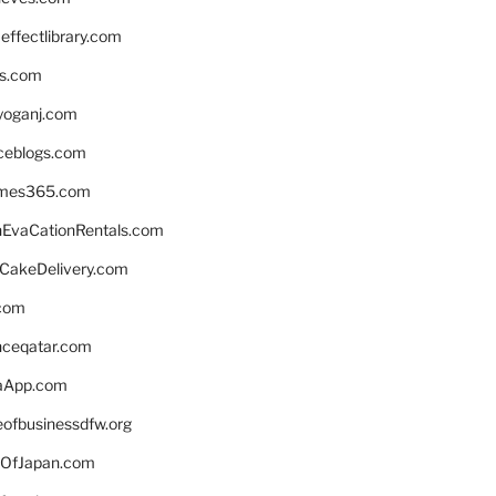
ffectlibrary.com
ns.com
yoganj.com
rceblogs.com
ames365.com
EvaCationRentals.com
rCakeDelivery.com
.com
enceqatar.com
aApp.com
eofbusinessdfw.org
OfJapan.com