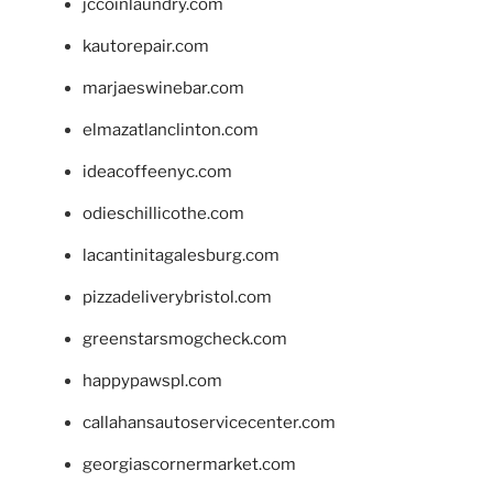
jccoinlaundry.com
kautorepair.com
marjaeswinebar.com
elmazatlanclinton.com
ideacoffeenyc.com
odieschillicothe.com
lacantinitagalesburg.com
pizzadeliverybristol.com
greenstarsmogcheck.com
happypawspl.com
callahansautoservicecenter.com
georgiascornermarket.com