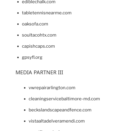
ediblechalk.com
tabletennisnearme.com
oaksofa.com
soultacohtx.com
capishcaps.com
gpsyfl.org
MEDIA PARTNER III
vwrepairarlington.com
cleaningservicebaltimore-md.com
beckslandscapeandfence.com
vistaaltadelveramendi.com