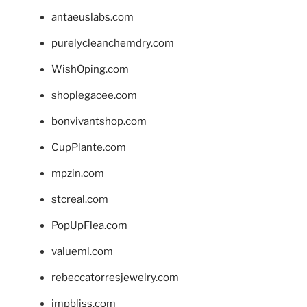
antaeuslabs.com
purelycleanchemdry.com
WishOping.com
shoplegacee.com
bonvivantshop.com
CupPlante.com
mpzin.com
stcreal.com
PopUpFlea.com
valueml.com
rebeccatorresjewelry.com
jmpbliss.com