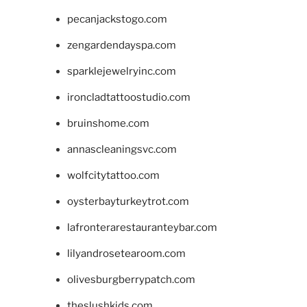
pecanjackstogo.com
zengardendayspa.com
sparklejewelryinc.com
ironcladtattoostudio.com
bruinshome.com
annascleaningsvc.com
wolfcitytattoo.com
oysterbayturkeytrot.com
lafronterarestauranteybar.com
lilyandrosetearoom.com
olivesburgberrypatch.com
theslushkids.com