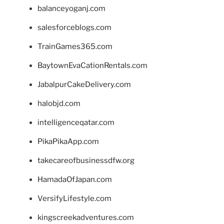
balanceyoganj.com
salesforceblogs.com
TrainGames365.com
BaytownEvaCationRentals.com
JabalpurCakeDelivery.com
halobjd.com
intelligenceqatar.com
PikaPikaApp.com
takecareofbusinessdfw.org
HamadaOfJapan.com
VersifyLifestyle.com
kingscreekadventures.com