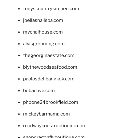
tonyscountrykitchen.com
jbellasnailspa.com
mychaihouse.com
alvisgrooming.com
thegeorginaestate.com
blythewoodseafood.com
paolosdelibangkok.com
bobacove.com
phoone24brookfield.com
mickeybarmama.com
roadwayconstructioninc.com
shopdragonflyboutique.com