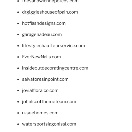
thesandwichdepotcos.com
drgiggleshouseofpain.com
hotflashdesigns.com
garagenadeau.com
lifestylechauffeurservice.com
EverNewNails.com
insideoutdecoratingcentre.com
salvatoresinpoint.com
jovialfloralco.com
johnlscotthometeam.com
u-seehomes.com
watersportslagonissi.com