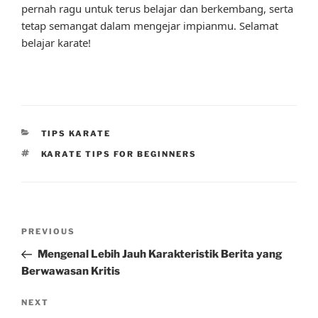
pernah ragu untuk terus belajar dan berkembang, serta
tetap semangat dalam mengejar impianmu. Selamat
belajar karate!
CATEGORIES
TIPS KARATE
TAGS
KARATE TIPS FOR BEGINNERS
Post
Previous
PREVIOUS
navigation
Post
Mengenal Lebih Jauh Karakteristik Berita yang
Berwawasan Kritis
Next
NEXT