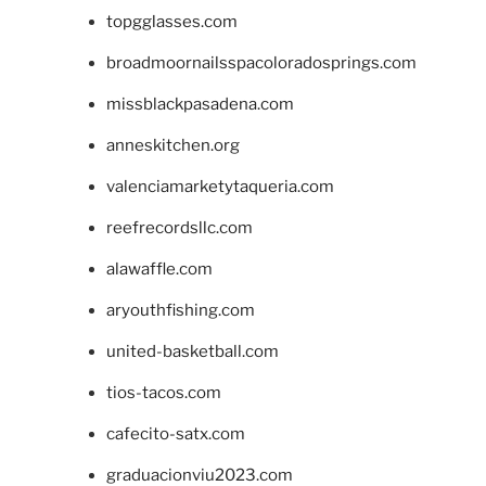
topgglasses.com
broadmoornailsspacoloradosprings.com
missblackpasadena.com
anneskitchen.org
valenciamarketytaqueria.com
reefrecordsllc.com
alawaffle.com
aryouthfishing.com
united-basketball.com
tios-tacos.com
cafecito-satx.com
graduacionviu2023.com