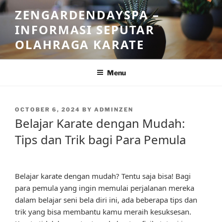
Skip
ZENGARDENDAYSPA –
to
INFORMASI SEPUTAR
content
OLAHRAGA KARATE
Menu
POSTED
OCTOBER 6, 2024
BY
ADMINZEN
ON
Belajar Karate dengan Mudah:
Tips dan Trik bagi Para Pemula
Belajar karate dengan mudah? Tentu saja bisa! Bagi
para pemula yang ingin memulai perjalanan mereka
dalam belajar seni bela diri ini, ada beberapa tips dan
trik yang bisa membantu kamu meraih kesuksesan.