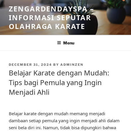
Skip
ZENGARDENDAYSPA –
to
INFORMASI SEPUTAR
content
OLAHRAGA KARATE
Menu
POSTED
DECEMBER 31, 2024
BY
ADMINZEN
ON
Belajar Karate dengan Mudah:
Tips bagi Pemula yang Ingin
Menjadi Ahli
Belajar karate dengan mudah memang menjadi
dambaan setiap pemula yang ingin menjadi ahli dalam
seni bela diri ini. Namun, tidak bisa dipungkiri bahwa