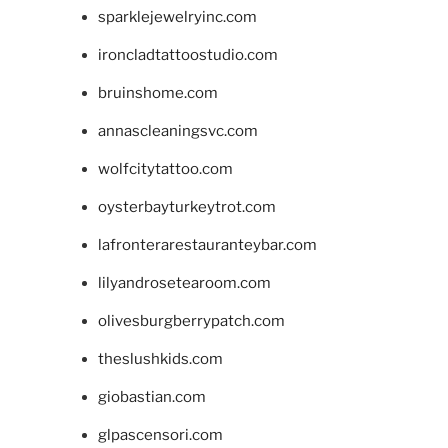
sparklejewelryinc.com
ironcladtattoostudio.com
bruinshome.com
annascleaningsvc.com
wolfcitytattoo.com
oysterbayturkeytrot.com
lafronterarestauranteybar.com
lilyandrosetearoom.com
olivesburgberrypatch.com
theslushkids.com
giobastian.com
glpascensori.com