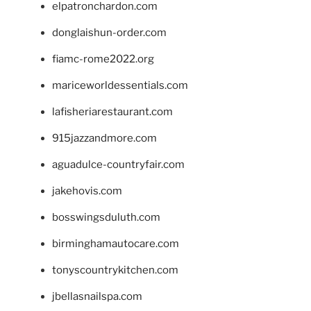
elpatronchardon.com
donglaishun-order.com
fiamc-rome2022.org
mariceworldessentials.com
lafisheriarestaurant.com
915jazzandmore.com
aguadulce-countryfair.com
jakehovis.com
bosswingsduluth.com
birminghamautocare.com
tonyscountrykitchen.com
jbellasnailspa.com