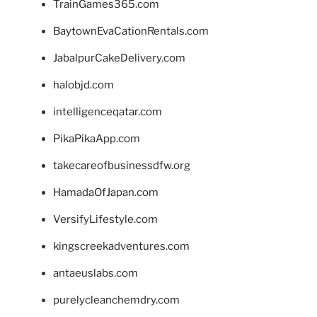
TrainGames365.com
BaytownEvaCationRentals.com
JabalpurCakeDelivery.com
halobjd.com
intelligenceqatar.com
PikaPikaApp.com
takecareofbusinessdfw.org
HamadaOfJapan.com
VersifyLifestyle.com
kingscreekadventures.com
antaeuslabs.com
purelycleanchemdry.com