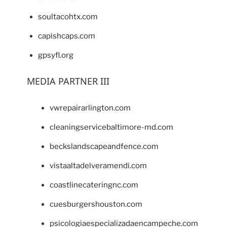
soultacohtx.com
capishcaps.com
gpsyfl.org
MEDIA PARTNER III
vwrepairarlington.com
cleaningservicebaltimore-md.com
beckslandscapeandfence.com
vistaaltadelveramendi.com
coastlinecateringnc.com
cuesburgershouston.com
psicologiaespecializadaencampeche.com