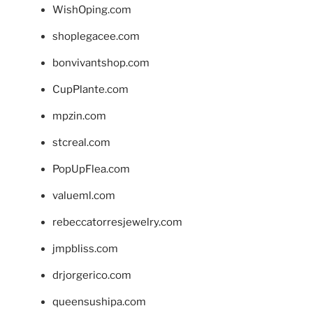
WishOping.com
shoplegacee.com
bonvivantshop.com
CupPlante.com
mpzin.com
stcreal.com
PopUpFlea.com
valueml.com
rebeccatorresjewelry.com
jmpbliss.com
drjorgerico.com
queensushipa.com